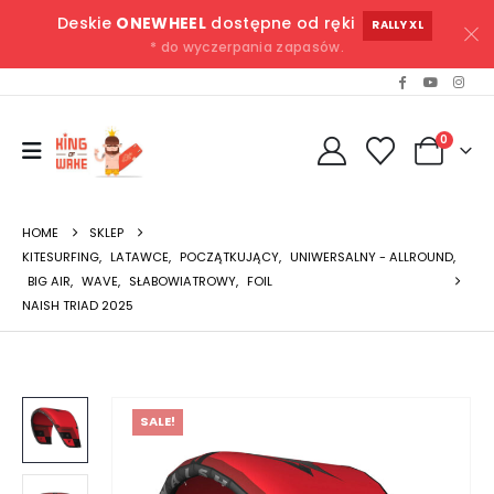
Deskie
ONEWHEEL
dostępne od ręki
RALLY XL
* do wyczerpania zapasów.
0
HOME
SKLEP
KITESURFING
,
LATAWCE
,
POCZĄTKUJĄCY
,
UNIWERSALNY - ALLROUND
,
BIG AIR
,
WAVE
,
SŁABOWIATROWY
,
FOIL
NAISH TRIAD 2025
SALE!