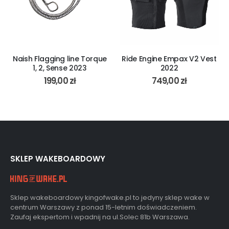
Naish Flagging line Torque
Ride Engine Empax V2 Vest
1, 2, Sense 2023
2022
199,00
zł
749,00
zł
SKLEP WAKEBOARDOWY
Sklep wakeboardowy kingofwake.pl to jedyny sklep wake w
centrum Warszawy z ponad 15-letnim doświadczeniem.
Zaufaj ekspertom i wpadnij na ul.Solec 81b Warszawa.