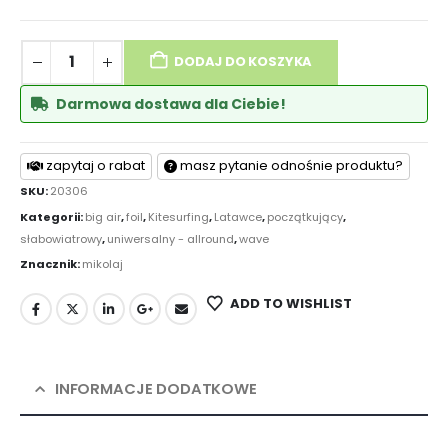
DODAJ DO KOSZYKA
Darmowa dostawa dla Ciebie!
zapytaj o rabat
masz pytanie odnośnie produktu?
SKU:
20306
Kategorii:
big air
,
foil
,
Kitesurfing
,
Latawce
,
początkujący
,
słabowiatrowy
,
uniwersalny - allround
,
wave
Znacznik:
mikolaj
ADD TO WISHLIST
INFORMACJE DODATKOWE