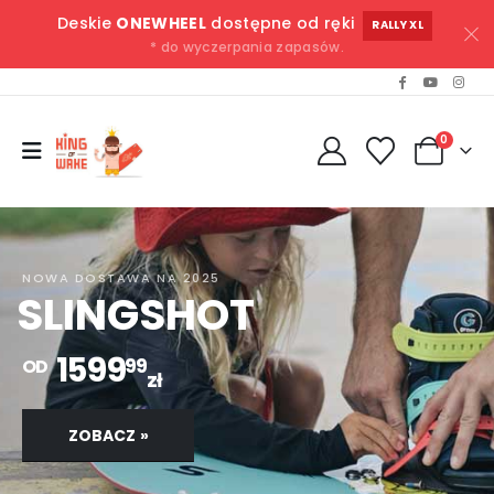
Deskie
ONEWHEEL
dostępne od ręki
RALLY XL
* do wyczerpania zapasów.
0
NOWA DOSTAWA NA 2025
SLINGSHOT
1599
99
OD
zł
ZOBACZ »