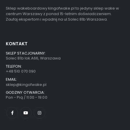
Sklep wakeboardowy kingofwake.pl to jedyny sklep wake w
centrum Warszawy z ponad 15-letnim doświadczeniem.
Zaufaj ekspertom i wpadnij na ul.Solec 81b Warszawa.
KONTAKT
SKLEP STACJONARNY:
Solec 81b lok.A66, Warszawa
TELEFON:
+48 510 070 090
EMAIL:
sklep@kingofwake.pl
GODZINY OTWARCIA:
Pon - Pią / 11:00 - 19:00