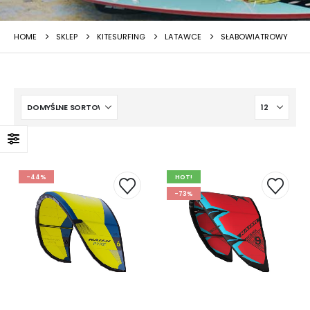
HOME
SKLEP
KITESURFING
LATAWCE
SŁABOWIATROWY
-44%
HOT!
-73%