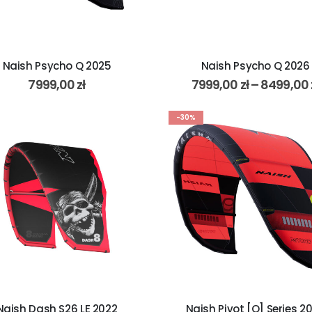
Naish Psycho Q 2025
Naish Psycho Q 2026
7999,00
zł
7999,00
zł
–
8499,00
-30%
Naish Dash S26 LE 2022
Naish Pivot [Q] Series 2