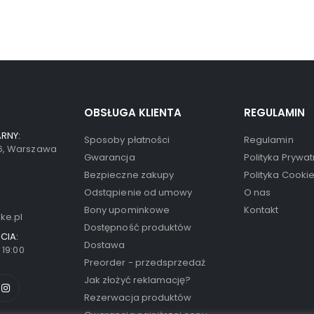
OBSŁUGA KLIENTA
REGULAMIN
RNY:
Sposoby płatności
Regulamin
66, Warszawa
Gwarancja
Polityka Prywat
Bezpieczne zakupy
Polityka Cooki
Odstąpienie od umowy
O nas
Bony upominkowe
Kontakt
ke.pl
Dostępność produktów
CIA:
Dostawa
- 19:00
Preorder - przedsprzedaż
Jak złożyć reklamację?
Rezerwacja produktów