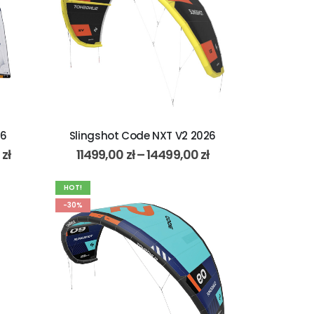
26
Slingshot Code NXT V2 2026
0
zł
11499,00
zł
–
14499,00
zł
HOT!
-30%