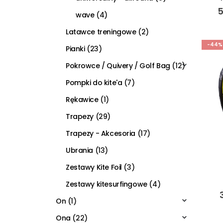
5
wave
(4)
Latawce treningowe
(2)
-44%
Pianki
(23)
Pokrowce / Quivery / Golf Bag
(12)
Pompki do kite'a
(7)
Rękawice
(1)
Trapezy
(29)
Trapezy - Akcesoria
(17)
Ubrania
(13)
Zestawy Kite Foil
(3)
Zestawy kitesurfingowe
(4)
On
(1)
Ona
(22)