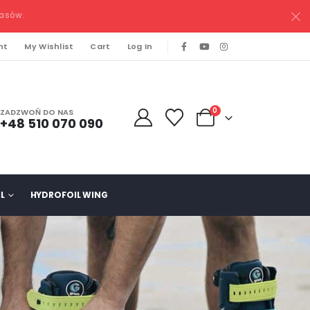
pasów.
nt
My Wishlist
Cart
Log In
0
ZADZWOŃ DO NAS
+48 510 070 090
L
HYDROFOIL WING