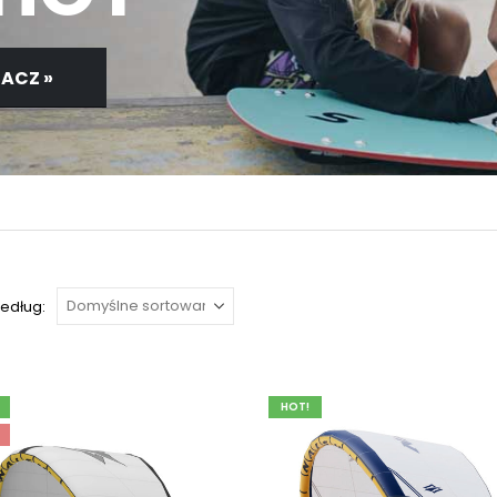
ACZ »
według:
HOT!