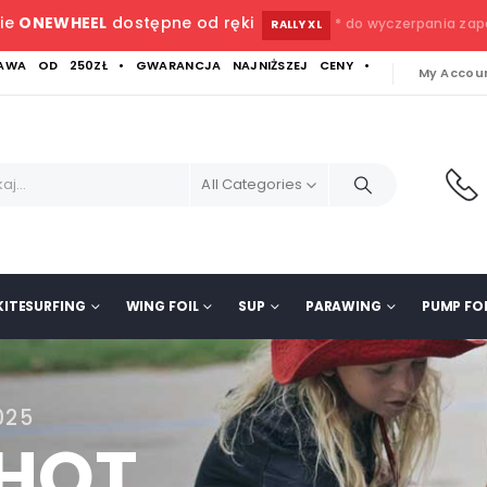
ie
ONEWHEEL
dostępne od ręki
* do wyczerpania za
RALLY XL
WA OD 250ZŁ • GWARANCJA NAJNIŻSZEJ CENY •
My Accou
All Categories
KITESURFING
WING FOIL
SUP
PARAWING
PUMP FOI
025
SHOT