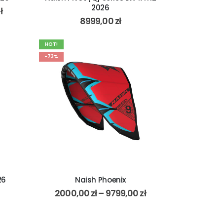
2026
ł
8999,00
zł
HOT!
-73%
26
Naish Phoenix
2000,00
zł
–
9799,00
zł