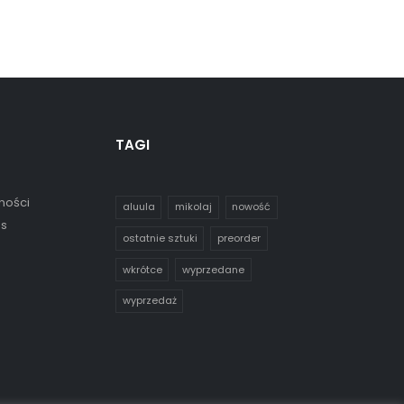
TAGI
ności
aluula
mikolaj
nowość
es
ostatnie sztuki
preorder
wkrótce
wyprzedane
wyprzedaż