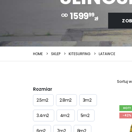
1599
99
OD
zł
ZOB
HOME
SKLEP
KITESURFING
LATAWCE
Sortuj 
Rozmiar
2.5m2
2.8m2
3m2
HOT!
3.4m2
4m2
5m2
-42%
6m2
7m2
8m2