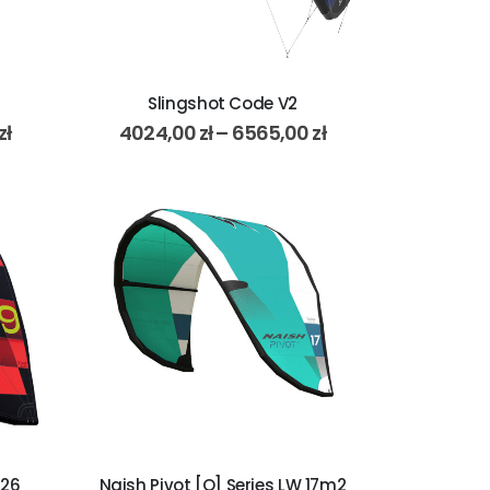
Slingshot Code V2
zł
4024,00
zł
–
6565,00
zł
026
Naish Pivot [Q] Series LW 17m2