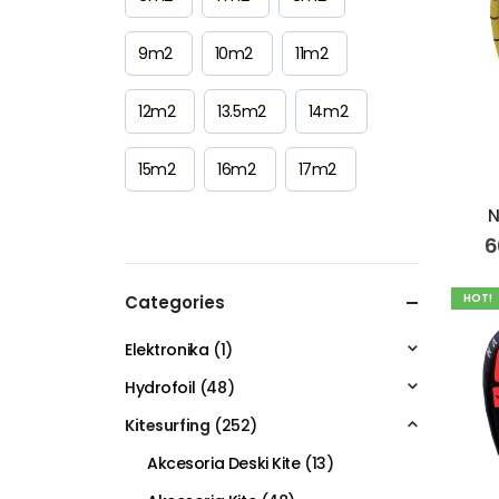
9m2
10m2
11m2
12m2
13.5m2
14m2
15m2
16m2
17m2
N
6
HOT!
Categories
Elektronika
(1)
Hydrofoil
(48)
Kitesurfing
(252)
Akcesoria Deski Kite
(13)