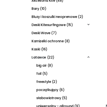
Akcesoria Kite
(48)
Bary
(10)
Bluzy i koszulki neoprenowe
(2)
Deski Kitesurfingowe
(15)
Deski Wave
(7)
Kamizelki ochronne
(8)
Kaski
(16)
Latawce
(22)
big air
(8)
foil
(5)
freestyle
(2)
początkujący
(6)
słabowiatrowy
(5)
uniwersalny - allround
(9)