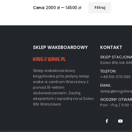
Cena:
2000 zł
—
14500 zł
Filtruj
SKLEP WAKEBOARDOWY
KONTAKT
SKLEP STACJONA
Solec 81b lok.A
Sklep wakeboardowy
TELEFON:
kingofwake.pl to jedyny sklep
+48 510 070 090
wake w centrum Warszawy z
EMAIL:
ponad 15-letnim
sklep@kingofwa
doświadczeniem. Zaufaj
ekspertom i wpadnij na ul.Solec
GODZINY OTWAR
81b Warszawa.
Pon - Pią / 11:00 