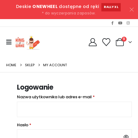
Deskie
ONEWHEEL
dostępne od ręki
RALLY XL
* do wyczerpania zapasów.
0
HOME
SKLEP
MY ACCOUNT
Logowanie
Nazwa użytkownika lub adres e-mail
*
Hasło
*