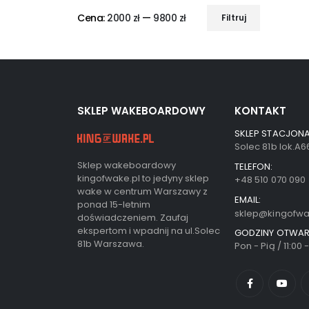
Cena:
2000 zł
—
9800 zł
Filtruj
SKLEP WAKEBOARDOWY
KONTAKT
SKLEP STACJONA
Solec 81b lok.A
Sklep wakeboardowy
TELEFON:
kingofwake.pl to jedyny sklep
+48 510 070 090
wake w centrum Warszawy z
EMAIL:
ponad 15-letnim
sklep@kingofwa
doświadczeniem. Zaufaj
ekspertom i wpadnij na ul.Solec
GODZINY OTWAR
81b Warszawa.
Pon - Pią / 11:00 