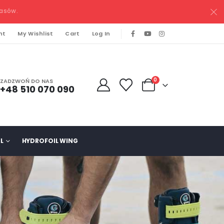
pasów.
nt
My Wishlist
Cart
Log In
0
ZADZWOŃ DO NAS
+48 510 070 090
L
HYDROFOIL WING