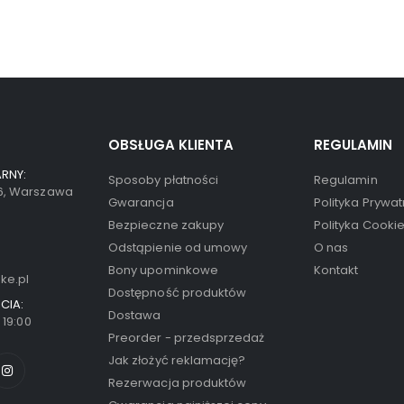
OBSŁUGA KLIENTA
REGULAMIN
RNY:
Sposoby płatności
Regulamin
66, Warszawa
Gwarancja
Polityka Prywat
Bezpieczne zakupy
Polityka Cooki
Odstąpienie od umowy
O nas
Bony upominkowe
Kontakt
ke.pl
Dostępność produktów
CIA:
Dostawa
- 19:00
Preorder - przedsprzedaż
Jak złożyć reklamację?
Rezerwacja produktów