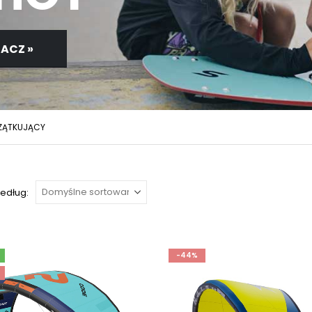
ACZ »
ZĄTKUJĄCY
według:
-44%