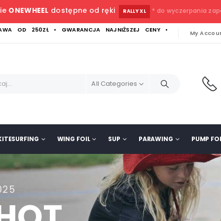
ie
ONEWHEEL
dostępne od ręki
* do wyczerpania za
RALLY XL
WA OD 250ZŁ • GWARANCJA NAJNIŻSZEJ CENY •
My Accou
All Categories
KITESURFING
WING FOIL
SUP
PARAWING
PUMP FOI
025
SHOT