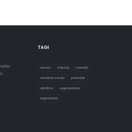
TAGI
ności
aluula
mikolaj
nowość
es
ostatnie sztuki
preorder
wkrótce
wyprzedane
wyprzedaż