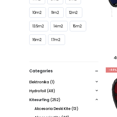
10m2
11m2
12m2
13.5m2
14m2
15m2
16m2
17m2
4
-44%
Categories
Elektronika
(1)
Hydrofoil
(48)
Kitesurfing
(252)
Akcesoria Deski Kite
(13)