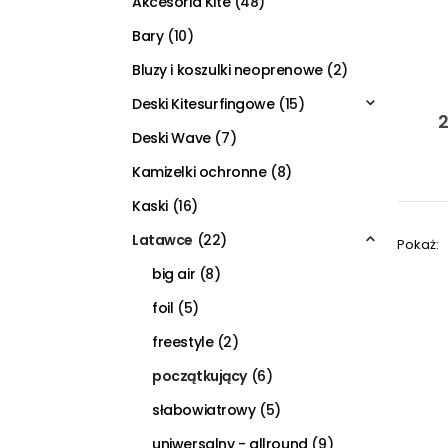
Akcesoria Kite
(48)
Bary
(10)
Bluzy i koszulki neoprenowe
(2)
Deski Kitesurfingowe
(15)
2
Deski Wave
(7)
Kamizelki ochronne
(8)
Kaski
(16)
Latawce
(22)
Pokaż:
big air
(8)
foil
(5)
freestyle
(2)
początkujący
(6)
słabowiatrowy
(5)
uniwersalny - allround
(9)