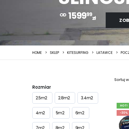
1599
99
OD
zł
ZOB
HOME
SKLEP
KITESURFING
LATAWCE
POC
Sortuj 
Rozmiar
2.5m2
2.8m2
3.4m2
HOT!
4m2
5m2
6m2
-30%
7m2
8m2
9m2