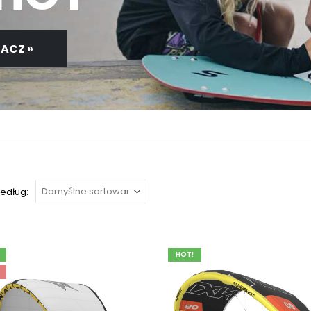
ACZ »
według:
HOT!