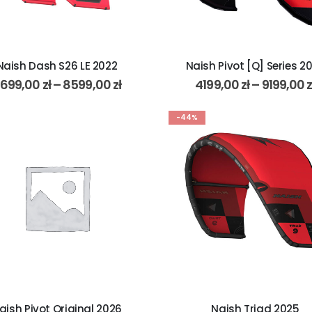
Naish Dash S26 LE 2022
Naish Pivot [Q] Series 2
699,00
zł
–
8599,00
zł
4199,00
zł
–
9199,00
z
-44%
aish Pivot Original 2026
Naish Triad 2025