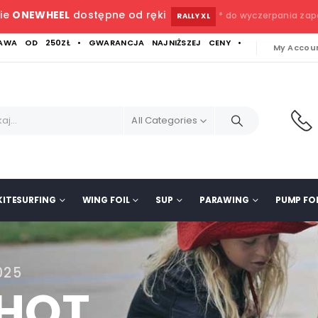
ie
ONEWHEEL
dostępne od ręki
* do wyczerpania za
RALLY XL
WA OD 250ZŁ • GWARANCJA NAJNIŻSZEJ CENY •
My Accou
All Categories
KITESURFING
WING FOIL
SUP
PARAWING
PUMP FOI
025
SHOT