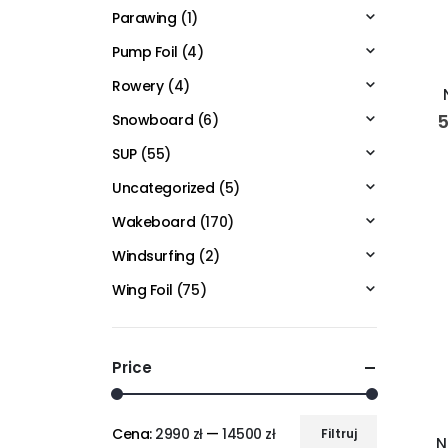
Parawing
(1)
Pump Foil
(4)
Rowery
(4)
5
Snowboard
(6)
SUP
(55)
Uncategorized
(5)
Wakeboard
(170)
Windsurfing
(2)
Wing Foil
(75)
Price
Cena:
2990 zł
—
14500 zł
Filtruj
N