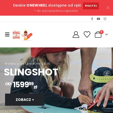
Deskie
ONEWHEEL
dostępne od ręki
RALLY XL
* do wyczerpania zapasów.
0
NOWA DOSTAWA NA 2025
SLINGSHOT
1599
99
OD
zł
ZOBACZ »