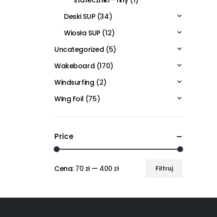
stateczniki - finy
(1)
Deski SUP
(34)
Wiosła SUP
(12)
Uncategorized
(5)
Wakeboard
(170)
Windsurfing
(2)
Wing Foil
(75)
Price
Cena:
70 zł
—
400 zł
Filtruj