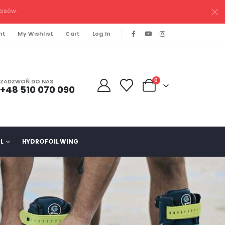
pasów.
nt
My Wishlist
Cart
Log In
0
ZADZWOŃ DO NAS
+48 510 070 090
L
HYDROFOIL WING