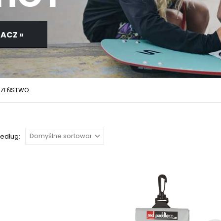
ACZ »
CZEŃSTWO
według: