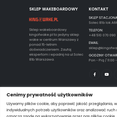
SKLEP WAKEBOARDOWY
KONTAKT
SKLEP STACJONA
Solec 81b lok.A
Sklep wakeboardowy
TELEFON:
kingofwake.pl to jedyny sklep
+48 510 070 090
wake w centrum Warszawy z
EMAIL:
ponad 15-letnim
sklep@kingofwa
doświadczeniem. Zaufaj
ekspertom i wpadnij na ul.Solec
GODZINY OTWAR
81b Warszawa.
Pon - Pią / 11:00 
Cenimy prywatność użytkowników
Używamy plików cookie, aby poprawić jakość przeglądania, w
indywidualnych potrzeb użytkowników oraz analizować ruch na 
© Porto eCommerce. 2024. All Rights Reserved
oznacza zgodę na wykorzystywanie przez nas plików cookie.