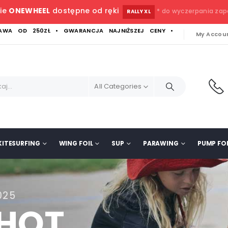
ie
ONEWHEEL
dostępne od ręki
* do wyczerpania za
RALLY XL
WA OD 250ZŁ • GWARANCJA NAJNIŻSZEJ CENY •
My Accou
All Categories
KITESURFING
WING FOIL
SUP
PARAWING
PUMP FOI
025
SHOT