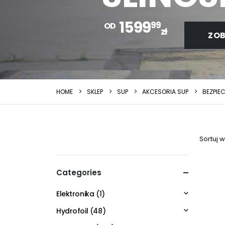
1599
99
OD
zł
ZOB
HOME
SKLEP
SUP
AKCESORIA SUP
BEZPIE
Sortuj 
Categories
Elektronika
(1)
Hydrofoil
(48)