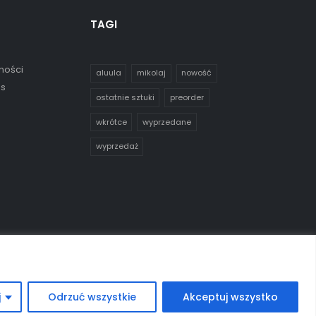
TAGI
ności
aluula
mikolaj
nowość
es
ostatnie sztuki
preorder
wkrótce
wyprzedane
wyprzedaż
j
Odrzuć wszystkie
Akceptuj wszystko