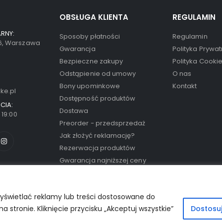
OBSŁUGA KLIENTA
REGULAMIN
RNY:
Sposoby płatności
Regulamin
66, Warszawa
Gwarancja
Polityka Prywat
Bezpieczne zakupy
Polityka Cooki
Odstąpienie od umowy
O nas
Bony upominkowe
Kontakt
ke.pl
Dostępność produktów
CIA:
Dostawa
- 19:00
Preorder - przedsprzedaż
Jak złożyć reklamację?
Rezerwacja produktów
Gwarancja najniższej ceny
yświetlać reklamy lub treści dostosowane do
stronie. Kliknięcie przycisku „Akceptuj wszystkie”
Dostosu