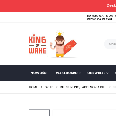
Desk
DARMOWA DOSTA
WYSYŁKA W 24H
NOWOŚCI
WAKEBOARD
ONEWHEEL
HOME
SKLEP
KITESURFING
,
AKCESORIA KITE
S