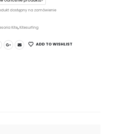
ie odnośnie produktu?
odukt dostępny na zamówienie
soria Kite
,
Kitesurfing
ADD TO WISHLIST