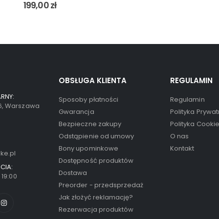
199,00
zł
OBSŁUGA KLIENTA
REGULAMIN
RNY:
Sposoby płatności
Regulamin
66, Warszawa
Gwarancja
Polityka Prywat
Bezpieczne zakupy
Polityka Cooki
Odstąpienie od umowy
O nas
Bony upominkowe
Kontakt
ke.pl
Dostępność produktów
CIA:
Dostawa
- 19:00
Preorder - przedsprzedaż
Jak złożyć reklamację?
Rezerwacja produktów