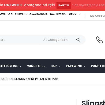
ie
ONEWHEEL
dostępne od ręki
* do wyczerpania za
RALLY XL
WA OD 250ZŁ • GWARANCJA NAJNIŻSZEJ CENY •
My Accou
All Categories
KITESURFING
WING FOIL
SUP
PARAWING
PUMP FOI
LINGSHOT STANDARD LINE PIGTAILS KIT 2016
Slings