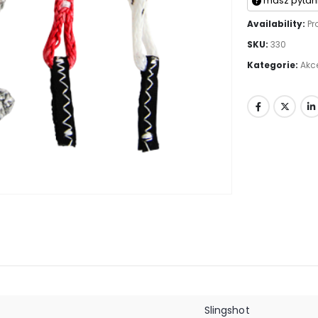
masz pytan
Availability:
Pr
SKU:
330
Kategorie:
Akce
Slingshot