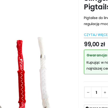
Pigtail
Pigtailse do l
regulację moc
CZYTAJ WIĘCE
99,00
zł
Gwarancja 
Kupując w n
najniższej c