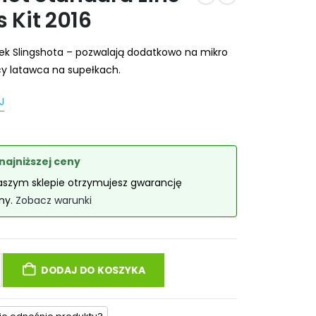
s Kit 2016
inek Slingshota – pozwalają dodatkowo na mikro
y latawca na supełkach.
J
najniższej ceny
aszym sklepie otrzymujesz gwarancję
eny.
Zobacz warunki
DODAJ DO KOSZYKA