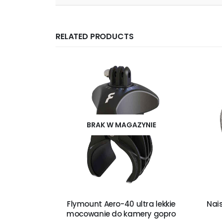
RELATED PRODUCTS
BRAK W MAGAZYNIE
 V2 2023
Flymount Aero-40 ultra lekkie
Nais
mocowanie do kamery gopro
9,00
zł