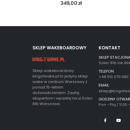
349,00
zł
SKLEP WAKEBOARDOWY
KONTAKT
SKLEP STACJONA
Solec 81b lok.A
Sklep wakeboardowy
TELEFON:
kingofwake.pl to jedyny sklep
+48 510 070 090
wake w centrum Warszawy z
EMAIL:
ponad 15-letnim
sklep@kingofwa
doświadczeniem. Zaufaj
ekspertom i wpadnij na ul.Solec
GODZINY OTWAR
81b Warszawa.
Pon - Pią / 11:00 