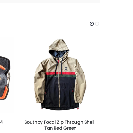
-62%
24
Southby Focal Zip Through Shell-
Slingsh
Tan Red Green
2204,