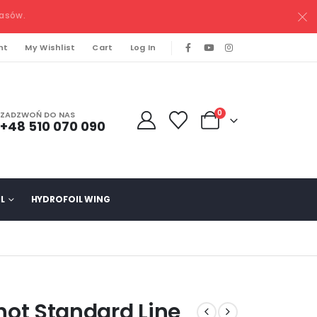
pasów.
nt
My Wishlist
Cart
Log In
0
ZADZWOŃ DO NAS
+48 510 070 090
L
HYDROFOIL WING
hot Standard Line