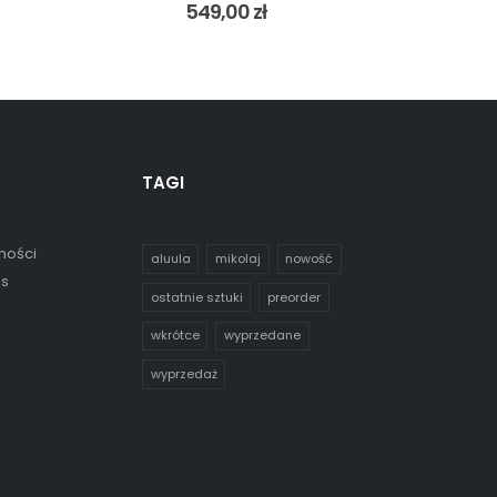
549,00
zł
TAGI
ności
aluula
mikolaj
nowość
es
ostatnie sztuki
preorder
wkrótce
wyprzedane
wyprzedaż