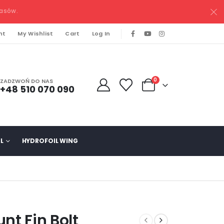
pasów.
nt
My Wishlist
Cart
Log In
0
ZADZWOŃ DO NAS
+48 510 070 090
L
HYDROFOIL WING
nt Fin Bolt