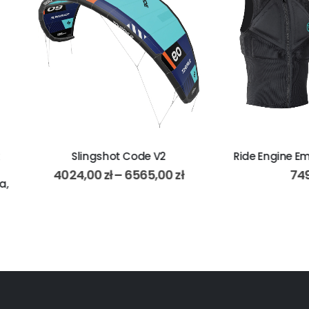
Slingshot Code V2
Ride Engine Empax V2 Vest
024,00
zł
–
6565,00
zł
749,00
zł