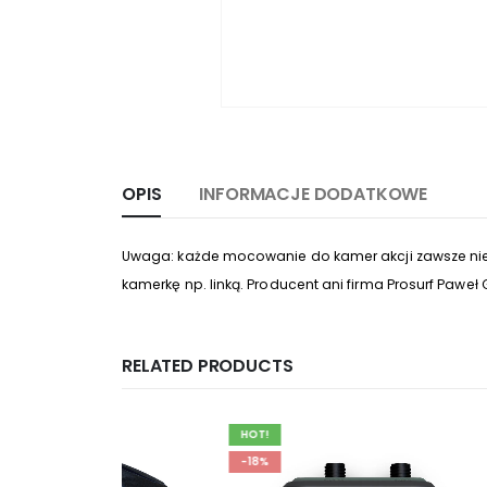
OPIS
INFORMACJE DODATKOWE
Uwaga: każde mocowanie do kamer akcji zawsze nies
kamerkę np. linką. Producent ani firma Prosurf Pawe
RELATED PRODUCTS
HOT!
HOT!
-18%
-30%