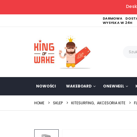
Desk
DARMOWA DOSTA
WYSYŁKA W 24H
NOWOŚCI
WAKEBOARD
ONEWHEEL
HOME
SKLEP
KITESURFING
,
AKCESORIA KITE
F