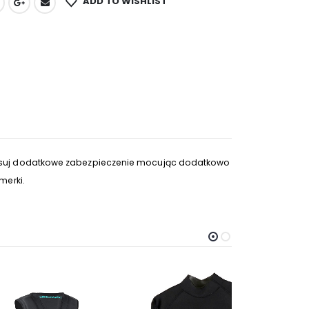
ADD TO WISHLIST
stosuj dodatkowe zabezpieczenie mocując dodatkowo
merki.