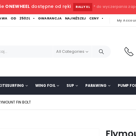
ie
ONEWHEEL
dostępne od ręki
* do wyczerpania za
RALLY XL
WA OD 250ZŁ • GWARANCJA NAJNIŻSZEJ CENY •
My Accou
All Categories
KITESURFING
WING FOIL
SUP
PARAWING
PUMP FOI
LYMOUNT FIN BOLT
Flymou