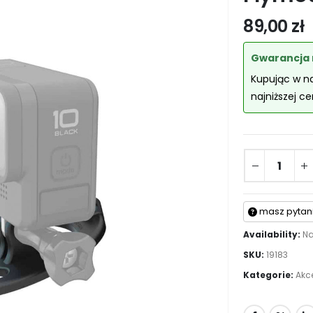
89,00
zł
Gwarancja 
Kupując w n
najniższej c
masz pytan
Availability:
Na
SKU:
19183
Kategorie:
Akce