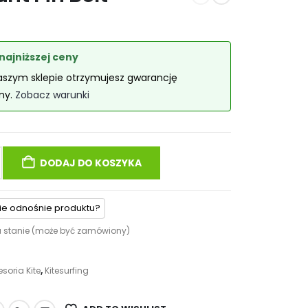
najniższej ceny
aszym sklepie otrzymujesz gwarancję
eny.
Zobacz warunki
DODAJ DO KOSZYKA
ie odnośnie produktu?
 stanie (może być zamówiony)
soria Kite
,
Kitesurfing