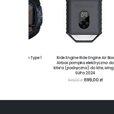
bon Type 1
Ride Engine Ride Engine Air Box
25
Airbox pompka elektryczna do
4
kite’a (podręczna) do kite, winga,
ł
SUPa 2024
699,00
zł
849,00
zł