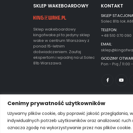
SKLEP WAKEBOARDOWY
KONTAKT
SKLEP STACJONA
Solec 81b lok.A
Sklep wakeboardowy
TELEFON:
kingofwake.pl to jedyny sklep
+48 510 070 090
wake w centrum Warszawy z
EMAIL:
ponad 15-letnim
sklep@kingofwa
doświadczeniem. Zaufaj
ekspertom i wpadnij na ul.Solec
GODZINY OTWAR
81b Warszawa.
Pon - Pią / 11:00 
Cenimy prywatność użytkowników
Używamy plików cookie, aby poprawić jakość przeglądania, w
indywidualnych potrzeb użytkowników oraz analizować ruch na 
© Porto eCommerce. 2024. All Rights Reserved
oznacza zgodę na wykorzystywanie przez nas plików cookie.