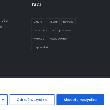
TAGI
ności
aluula
mikolaj
nowość
es
ostatnie sztuki
preorder
wkrótce
wyprzedane
wyprzedaż
j
Odrzuć wszystkie
Akceptuj wszystko