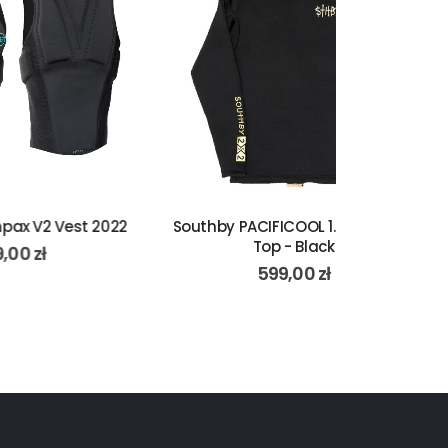
 2022
Southby PACIFICOOL 1.5 OL L/S BZ
Ride Engi
Top - Black
H
599,00
zł