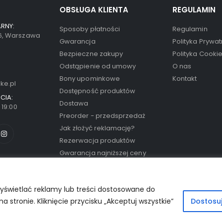
OBSŁUGA KLIENTA
REGULAMIN
RNY:
Sposoby płatności
Regulamin
66, Warszawa
Gwarancja
Polityka Prywat
Bezpieczne zakupy
Polityka Cooki
Odstąpienie od umowy
O nas
Bony upominkowe
Kontakt
ke.pl
Dostępność produktów
CIA:
Dostawa
- 19:00
Preorder - przedsprzedaż
Jak złożyć reklamację?
Rezerwacja produktów
Gwarancja najniższej ceny
yświetlać reklamy lub treści dostosowane do
stronie. Kliknięcie przycisku „Akceptuj wszystkie”
Dostosu