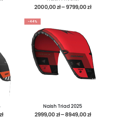
2000,00
zł
–
9799,00
zł
-44%
4
Naish Triad 2025
zł
2999,00
zł
–
8949,00
zł