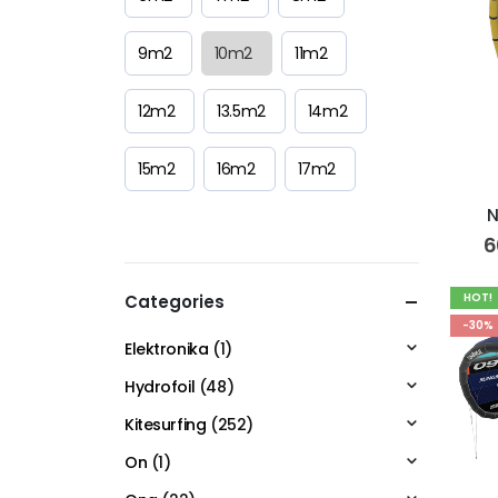
9m2
10m2
11m2
12m2
13.5m2
14m2
15m2
16m2
17m2
N
6
HOT!
Categories
-30%
Elektronika
(1)
Hydrofoil
(48)
Kitesurfing
(252)
On
(1)