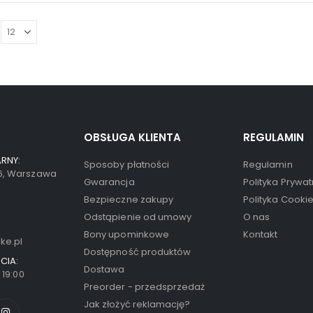
OBSŁUGA KLIENTA
REGULAMIN
RNY:
Sposoby płatności
Regulamin
66, Warszawa
Gwarancja
Polityka Prywat
Bezpieczne zakupy
Polityka Cooki
Odstąpienie od umowy
O nas
Bony upominkowe
Kontakt
ke.pl
Dostępność produktów
CIA:
Dostawa
- 19:00
Preorder - przedsprzedaż
Jak złożyć reklamację?