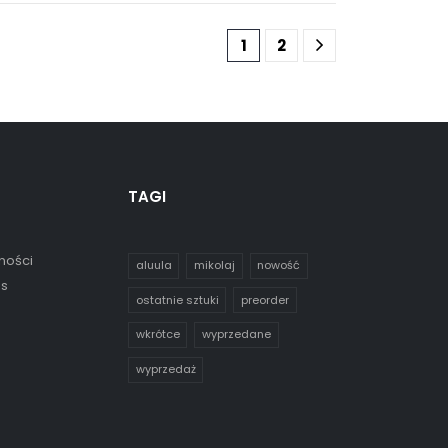
1
2
TAGI
ności
aluula
mikolaj
nowość
es
ostatnie sztuki
preorder
wkrótce
wyprzedane
wyprzedaż