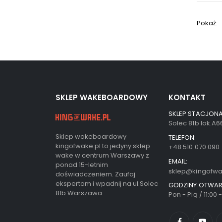
Pokaż:
SKLEP WAKEBOARDOWY
KONTAKT
SKLEP STACJONA
Solec 81b lok.A
Sklep wakeboardowy
TELEFON:
kingofwake.pl to jedyny sklep
+48 510 070 090
wake w centrum Warszawy z
EMAIL:
ponad 15-letnim
sklep@kingofwa
doświadczeniem. Zaufaj
ekspertom i wpadnij na ul.Solec
GODZINY OTWAR
81b Warszawa.
Pon - Pią / 11:00 