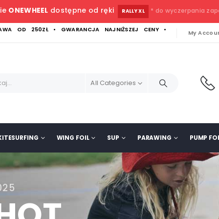
ie
ONEWHEEL
dostępne od ręki
* do wyczerpania za
RALLY XL
WA OD 250ZŁ • GWARANCJA NAJNIŻSZEJ CENY •
My Accou
All Categories
KITESURFING
WING FOIL
SUP
PARAWING
PUMP FOI
025
SHOT