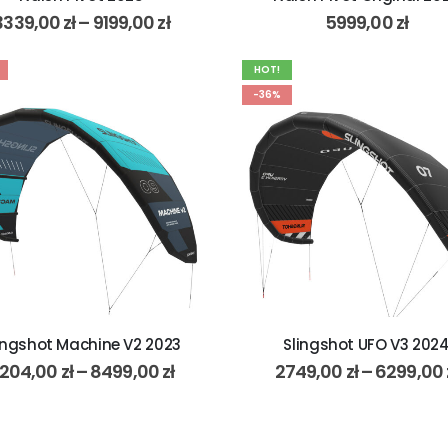
3339,00
zł
–
9199,00
zł
5999,00
zł
HOT!
-36%
ingshot Machine V2 2023
Slingshot UFO V3 202
204,00
zł
–
8499,00
zł
2749,00
zł
–
6299,00