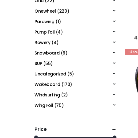
Ona
(22)
Onewheel
(223)
Parawing
(1)
Pump Foil
(4)
4
Rowery
(4)
-44%
Snowboard
(6)
SUP
(55)
Uncategorized
(5)
Wakeboard
(170)
Windsurfing
(2)
Wing Foil
(75)
Price