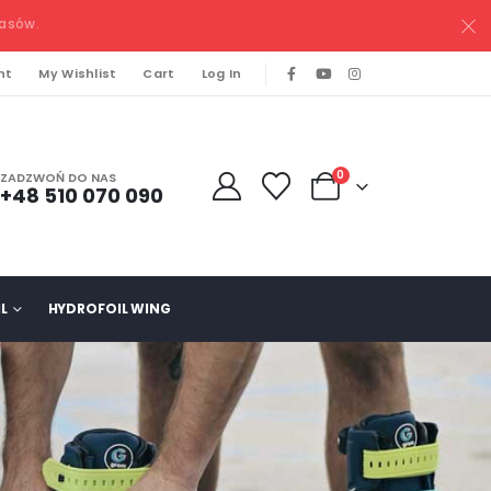
pasów.
nt
My Wishlist
Cart
Log In
0
ZADZWOŃ DO NAS
+48 510 070 090
L
HYDROFOIL WING