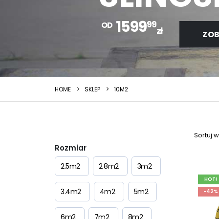
1599
99
OD
zł
ZOB
HOME
SKLEP
10M2
Sortuj 
Rozmiar
2.5m2
2.8m2
3m2
HOT!
3.4m2
4m2
5m2
-42%
6m2
7m2
8m2