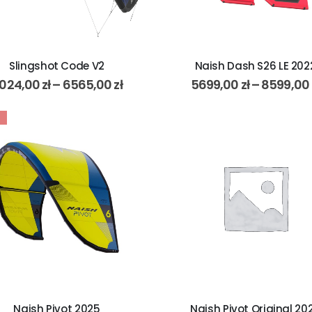
Slingshot Code V2
Naish Dash S26 LE 202
024,00
zł
–
6565,00
zł
5699,00
zł
–
8599,00
Naish Pivot 2025
Naish Pivot Original 20