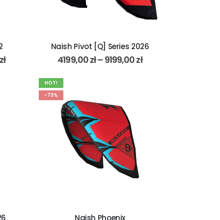
2
Naish Pivot [Q] Series 2026
zł
4199,00
zł
–
9199,00
zł
HOT!
-73%
26
Naish Phoenix