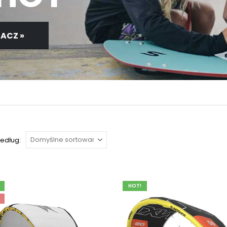
ACZ »
według:
HOT!