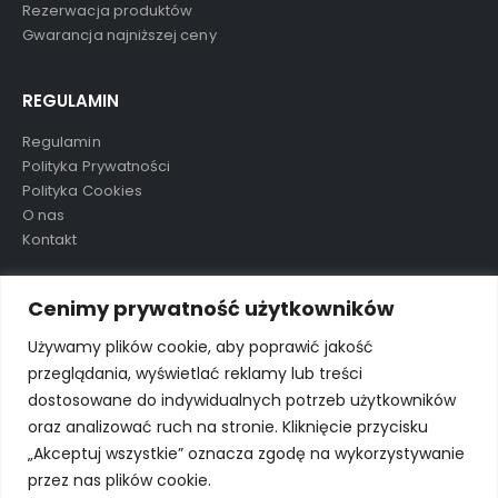
Rezerwacja produktów
Gwarancja najniższej ceny
REGULAMIN
Regulamin
Polityka Prywatności
Polityka Cookies
O nas
Kontakt
TAGI
Cenimy prywatność użytkowników
Używamy plików cookie, aby poprawić jakość
przeglądania, wyświetlać reklamy lub treści
aluula
mikolaj
nowość
ostatnie sztuki
preorder
dostosowane do indywidualnych potrzeb użytkowników
wkrótce
wyprzedane
wyprzedaż
oraz analizować ruch na stronie. Kliknięcie przycisku
„Akceptuj wszystkie” oznacza zgodę na wykorzystywanie
przez nas plików cookie.