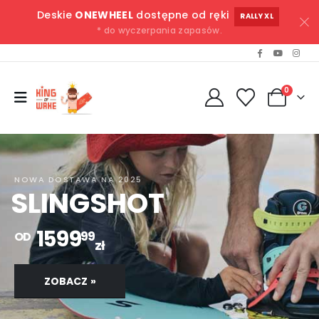
Deskie
ONEWHEEL
dostępne od ręki
RALLY XL
* do wyczerpania zapasów.
0
NOWA DOSTAWA NA 2025
SLINGSHOT
1599
99
OD
zł
ZOBACZ »