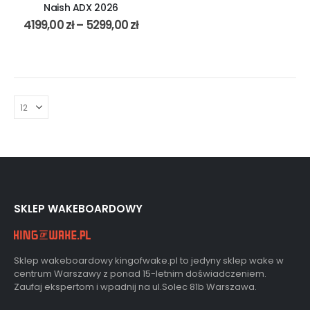
Naish ADX 2026
4199,00
zł
–
5299,00
zł
SKLEP WAKEBOARDOWY
Sklep wakeboardowy kingofwake.pl to jedyny sklep wake w
centrum Warszawy z ponad 15-letnim doświadczeniem.
Zaufaj ekspertom i wpadnij na ul.Solec 81b Warszawa.