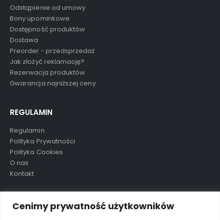
Odstąpienie od umowy
Bony upominkowe
Dostępność produktów
Dostawa
Preorder - przedsprzedaż
Jak złożyć reklamację?
Rezerwacja produktów
Gwarancja najniższej ceny
REGULAMIN
Regulamin
Polityka Prywatności
Polityka Cookies
O nas
Kontakt
TAGI
Cenimy prywatność użytkowników