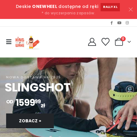
Deskie
ONEWHEEL
dostępne od ręki
RALLY XL
* do wyczerpania zapasów.
0
NOWA DOSTAWA NA 2025
SLINGSHOT
1599
99
OD
zł
ZOBACZ »