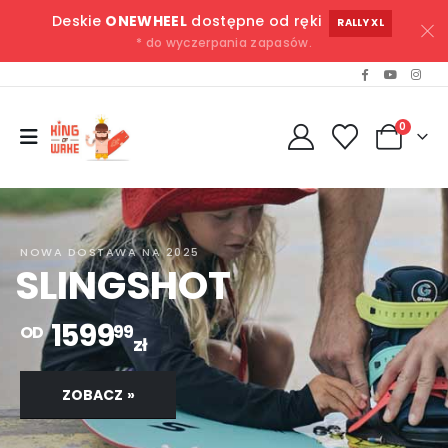
Deskie
ONEWHEEL
dostępne od ręki
RALLY XL
* do wyczerpania zapasów.
0
NOWA DOSTAWA NA 2025
SLINGSHOT
1599
99
OD
zł
ZOBACZ »