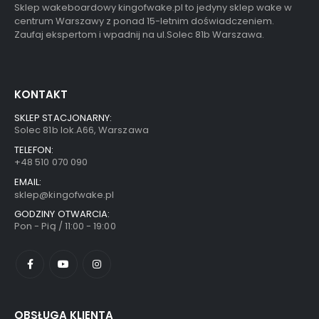
Sklep wakeboardowy kingofwake.pl to jedyny sklep wake w
centrum Warszawy z ponad 15-letnim doświadczeniem.
Zaufaj ekspertom i wpadnij na ul.Solec 81b Warszawa.
KONTAKT
SKLEP STACJONARNY:
Solec 81b lok.A66, Warszawa
TELEFON:
+48 510 070 090
EMAIL:
sklep@kingofwake.pl
GODZINY OTWARCIA:
Pon - Pią / 11:00 - 19:00
OBSŁUGA KLIENTA