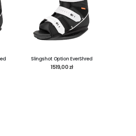
red
Slingshot Option EverShred
1519,00
zł