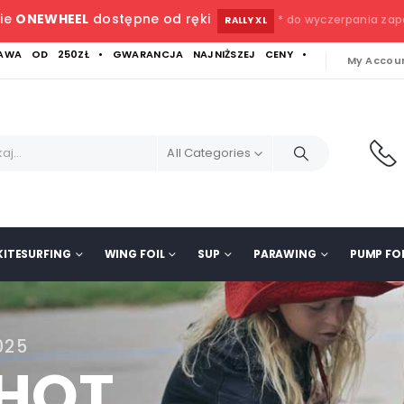
ie
ONEWHEEL
dostępne od ręki
* do wyczerpania za
RALLY XL
WA OD 250ZŁ • GWARANCJA NAJNIŻSZEJ CENY •
My Accou
All Categories
KITESURFING
WING FOIL
SUP
PARAWING
PUMP FOI
025
SHOT