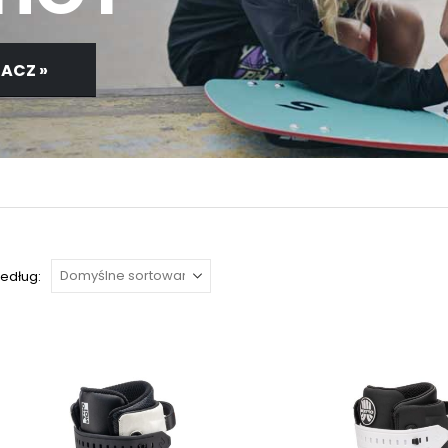
ACZ »
według: