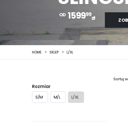
1599
99
OD
zł
ZOB
HOME
SKLEP
L/XL
Sortuj 
Rozmiar
S/M
M/L
L/XL