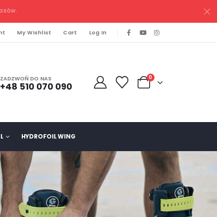
pasów.
nt
My Wishlist
Cart
Log In
0
ZADZWOŃ DO NAS
+48 510 070 090
L
HYDROFOIL WING