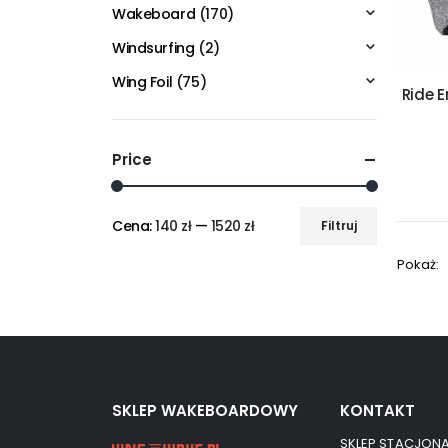
Wakeboard
(170)
Windsurfing
(2)
Wing Foil
(75)
Ride E
Price
Cena:
140 zł
—
1520 zł
Filtruj
Pokaż:
SKLEP WAKEBOARDOWY
KONTAKT
SKLEP STACJONA