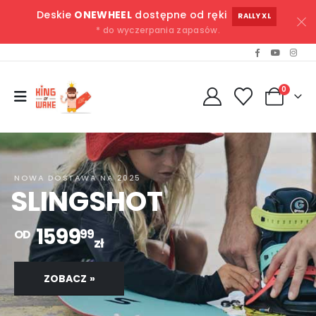
Deskie
ONEWHEEL
dostępne od ręki
RALLY XL
* do wyczerpania zapasów.
0
NOWA DOSTAWA NA 2025
SLINGSHOT
1599
99
OD
zł
ZOBACZ »