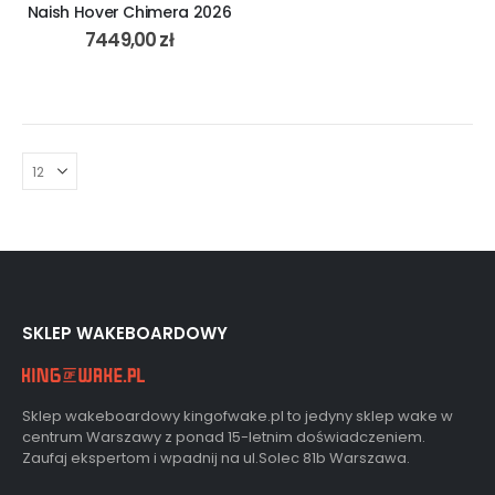
Naish Hover Chimera 2026
7449,00
zł
SKLEP WAKEBOARDOWY
Sklep wakeboardowy kingofwake.pl to jedyny sklep wake w
centrum Warszawy z ponad 15-letnim doświadczeniem.
Zaufaj ekspertom i wpadnij na ul.Solec 81b Warszawa.