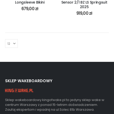
Longsleeve Bikini
Sensor 2/1 BZ LS Springsuit
2025
679,00
zł
919,00
zł
SKLEP WAKEBOARDOWY
Sklep wakeboardowy kingofwake.pl to jedyny sklep wake w
centrum Warszawy z ponad 15-letnim doświadczeniem.
Zaufaj ekspertom i wpadnij na ul.Solec 81b Warszawa.