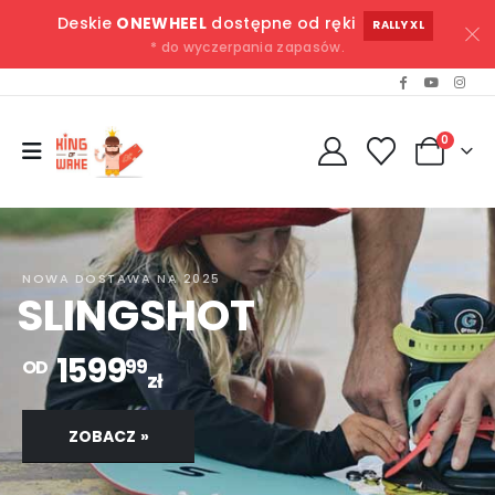
Deskie
ONEWHEEL
dostępne od ręki
RALLY XL
* do wyczerpania zapasów.
0
NOWA DOSTAWA NA 2025
SLINGSHOT
1599
99
OD
zł
ZOBACZ »