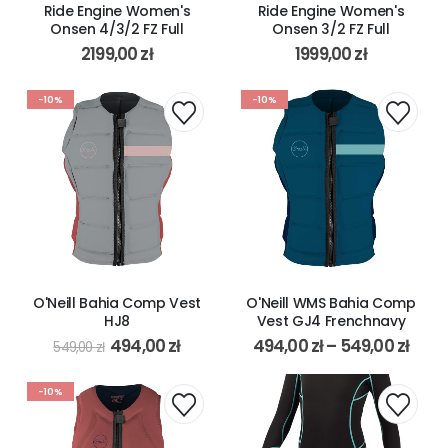
Ride Engine Women's
Ride Engine Women's
Onsen 4/3/2 FZ Full
Onsen 3/2 FZ Full
2199,00
zł
1999,00
zł
-10%
-10%
O'Neill Bahia Comp Vest
O'Neill WMS Bahia Comp
HJ8
Vest GJ4 Frenchnavy
494,00
zł
494,00
zł
–
549,00
zł
549,00
zł
-10%