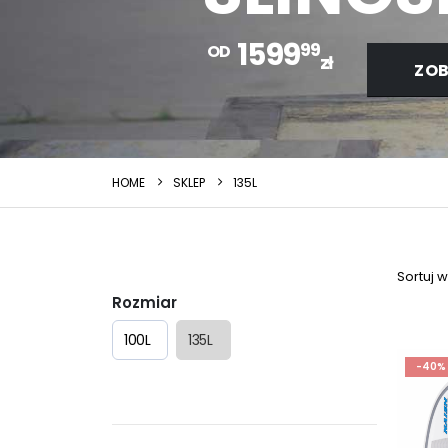
1599
99
OD
zł
ZOB
HOME
SKLEP
135L
Sortuj 
Rozmiar
100L
135L
-40%