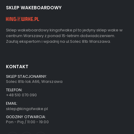
SKLEP WAKEBOARDOWY
Sklep wakeboardowy kingofwake.pl to jedyny sklep wake w
centrum Warszawy z ponad 15-letnim doświadczeniem.
Zaufaj ekspertom i wpadnij na ul.Solec 81b Warszawa.
KONTAKT
SKLEP STACJONARNY:
Solec 81b lok.A66, Warszawa
TELEFON:
+48 510 070 090
EMAIL:
sklep@kingofwake.pl
GODZINY OTWARCIA:
Pon - Pią / 11:00 - 19:00