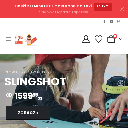
Deskie
ONEWHEEL
dostępne od ręki
RALLY XL
* do wyczerpania zapasów.
0
NOWA DOSTAWA NA 2025
SLINGSHOT
1599
99
OD
zł
ZOBACZ »