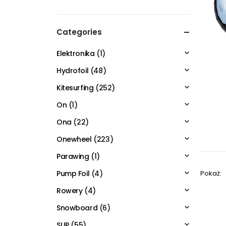
Categories
Elektronika
(1)
Hydrofoil
(48)
Kitesurfing
(252)
On
(1)
Ona
(22)
Onewheel
(223)
Parawing
(1)
Pokaż:
Pump Foil
(4)
Rowery
(4)
Snowboard
(6)
SUP
(55)