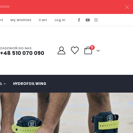
pasów.
nt
My Wishlist
Cart
Log In
0
ZADZWOŃ DO NAS
+48 510 070 090
L
HYDROFOIL WING