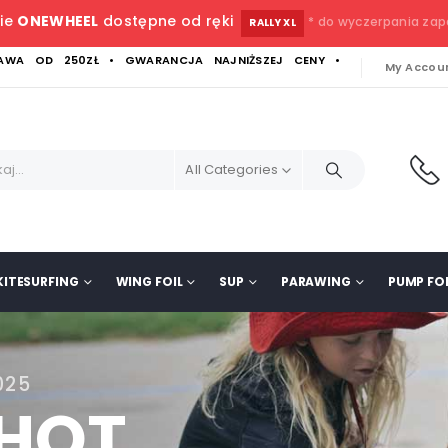
ie
ONEWHEEL
dostępne od ręki
* do wyczerpania za
RALLY XL
WA OD 250ZŁ • GWARANCJA NAJNIŻSZEJ CENY •
My Accou
All Categories
KITESURFING
WING FOIL
SUP
PARAWING
PUMP FOI
025
SHOT