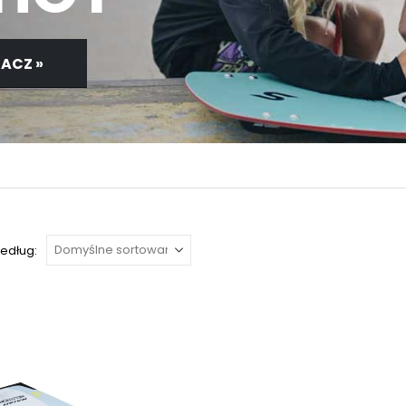
ACZ »
według: