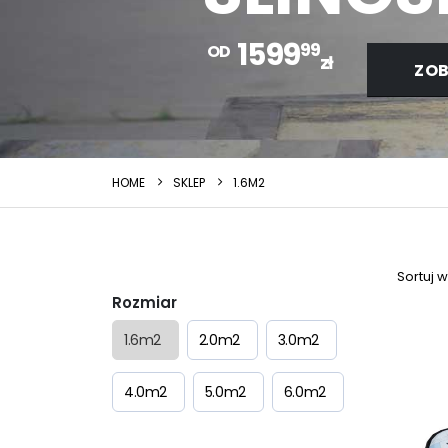
1599
99
OD
zł
ZOB
HOME
SKLEP
1.6M2
Sortuj 
Rozmiar
1.6m2
2.0m2
3.0m2
4.0m2
5.0m2
6.0m2