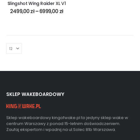
Slingshot Wing Raider XL V1
2499,00
zł
–
6999,00
zł
SKLEP WAKEBOARDOWY
Sklep wakeboardowy kingofwake.pl to jedyny sklep wake w
centrum Warszawy z ponad 15-letnim doświadczeniem.
Zaufaj ekspertom i wpadnij na ul.Solec 81b Warszawa.