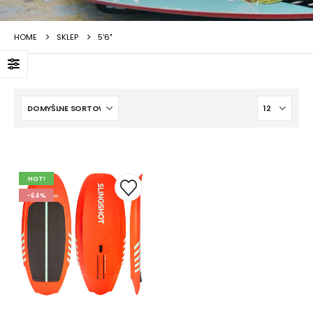
HOME
SKLEP
5'6"
HOT!
-64%