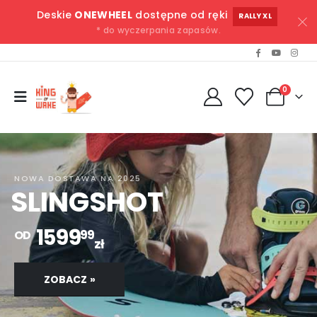
Deskie
ONEWHEEL
dostępne od ręki
RALLY XL
* do wyczerpania zapasów.
0
NOWA DOSTAWA NA 2025
SLINGSHOT
1599
99
OD
zł
ZOBACZ »