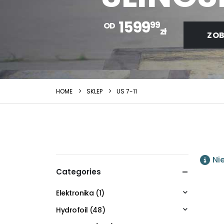
1599
99
OD
zł
ZOB
HOME
SKLEP
US 7-11
Ni
Categories
Elektronika
(1)
Hydrofoil
(48)