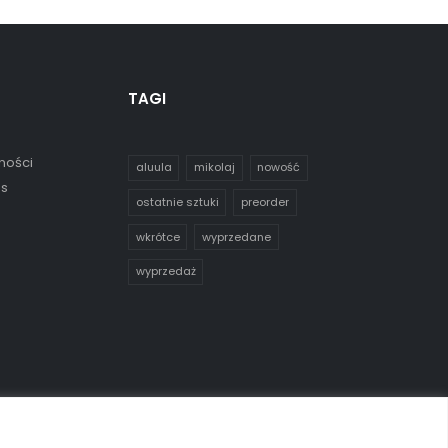
TAGI
ności
aluula
mikolaj
nowość
es
ostatnie sztuki
preorder
wkrótce
wyprzedane
wyprzedaż