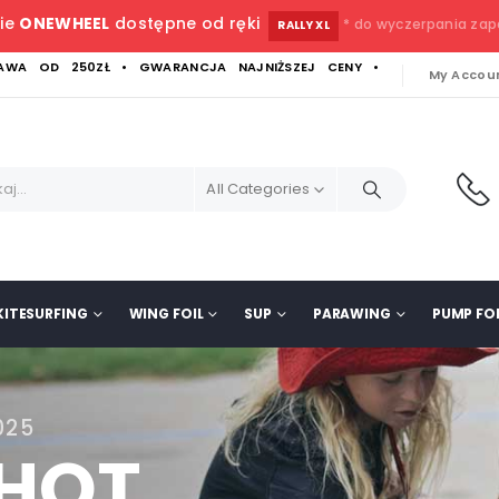
ie
ONEWHEEL
dostępne od ręki
* do wyczerpania za
RALLY XL
WA OD 250ZŁ • GWARANCJA NAJNIŻSZEJ CENY •
My Accou
All Categories
KITESURFING
WING FOIL
SUP
PARAWING
PUMP FOI
025
SHOT