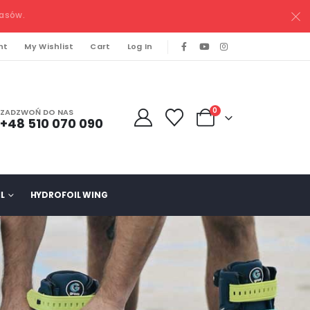
pasów.
nt
My Wishlist
Cart
Log In
0
ZADZWOŃ DO NAS
+48 510 070 090
L
HYDROFOIL WING