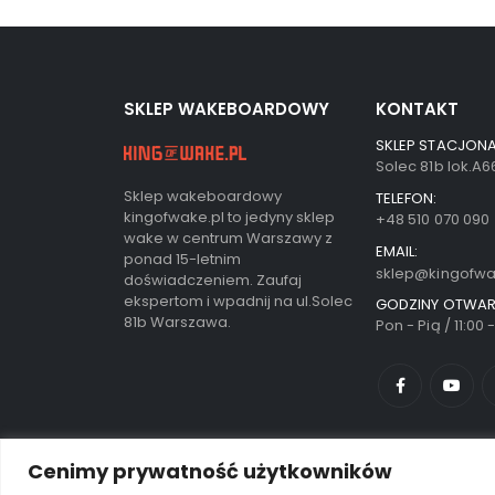
SKLEP WAKEBOARDOWY
KONTAKT
SKLEP STACJONA
Solec 81b lok.A
Sklep wakeboardowy
TELEFON:
kingofwake.pl to jedyny sklep
+48 510 070 090
wake w centrum Warszawy z
EMAIL:
ponad 15-letnim
sklep@kingofwa
doświadczeniem. Zaufaj
ekspertom i wpadnij na ul.Solec
GODZINY OTWAR
81b Warszawa.
Pon - Pią / 11:00 
Cenimy prywatność użytkowników