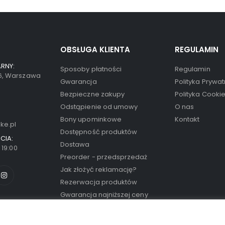
OBSŁUGA KLIENTA
REGULAMIN
RNY:
Sposoby płatności
Regulamin
66, Warszawa
Gwarancja
Polityka Prywat
Bezpieczne zakupy
Polityka Cooki
Odstąpienie od umowy
O nas
Bony upominkowe
Kontakt
ke.pl
Dostępność produktów
CIA:
Dostawa
- 19:00
Preorder - przedsprzedaż
Jak złożyć reklamację?
Rezerwacja produktów
Gwarancja najniższej ceny