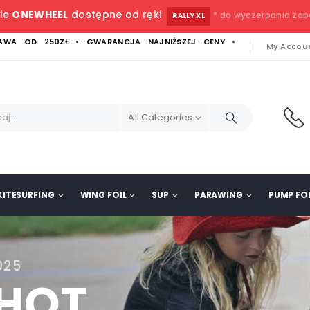
ie
ONEWHEEL
dostępne od ręki
* do wyczerpania za
RALLY XL
WA OD 250ZŁ • GWARANCJA NAJNIŻSZEJ CENY •
My Accou
All Categories
KITESURFING
WING FOIL
SUP
PARAWING
PUMP FOI
025
SHOT