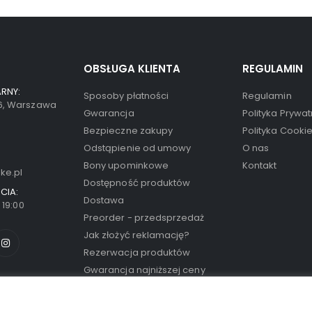
OBSŁUGA KLIENTA
REGULAMIN
RNY:
Sposoby płatności
Regulamin
66, Warszawa
Gwarancja
Polityka Prywat
Bezpieczne zakupy
Polityka Cooki
Odstąpienie od umowy
O nas
Bony upominkowe
Kontakt
ke.pl
Dostępność produktów
CIA:
Dostawa
- 19:00
Preorder - przedsprzedaż
Jak złożyć reklamację?
Rezerwacja produktów
Gwarancja najniższej ceny