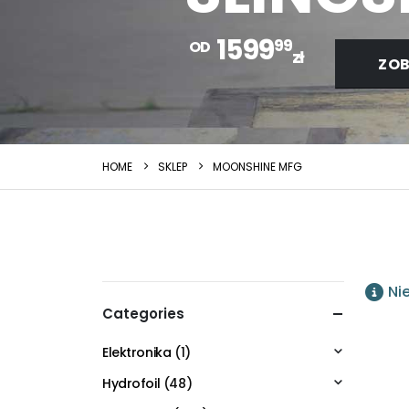
1599
99
OD
zł
ZOB
HOME
SKLEP
MOONSHINE MFG
Ni
Categories
Elektronika
(1)
Hydrofoil
(48)