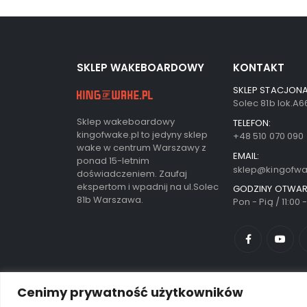
SKLEP WAKEBOARDOWY
KONTAKT
SKLEP STACJONA
Solec 81b lok.A
Sklep wakeboardowy
TELEFON:
kingofwake.pl to jedyny sklep
+48 510 070 090
wake w centrum Warszawy z
EMAIL:
ponad 15-letnim
sklep@kingofwa
doświadczeniem. Zaufaj
ekspertom i wpadnij na ul.Solec
GODZINY OTWAR
81b Warszawa.
Pon - Pią / 11:00 
Cenimy prywatność użytkowników