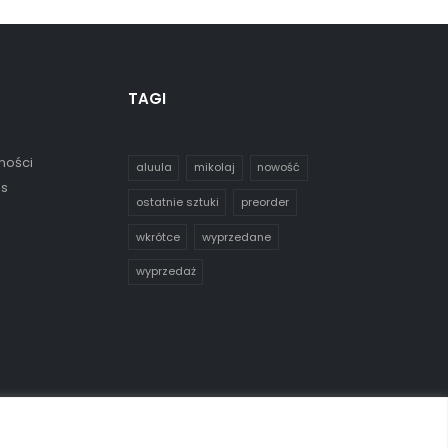
TAGI
ności
aluula
mikolaj
nowość
es
ostatnie sztuki
preorder
wkrótce
wyprzedane
wyprzedaż