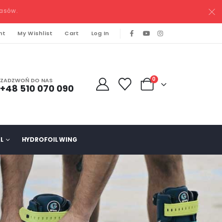
pasów.
nt
My Wishlist
Cart
Log In
0
ZADZWOŃ DO NAS
+48 510 070 090
L
HYDROFOIL WING