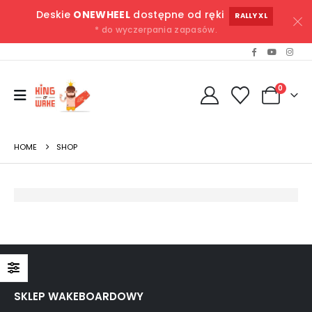
Deskie
ONEWHEEL
dostępne od ręki
RALLY XL
* do wyczerpania zapasów.
0
HOME
SHOP
SKLEP WAKEBOARDOWY