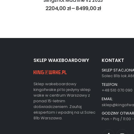
bon V8 Race
Slingshot Machine V2 2023
024
2204,00
zł
–
8499,00
zł
9,00
zł
SKLEP WAKEBOARDOWY
KONTAKT
SKLEP STACJONA
Solec 81b lok.A
Sklep wakeboardowy
TELEFON:
kingofwake.pl to jedyny sklep
+48 510 070 090
wake w centrum Warszawy z
EMAIL:
ponad 15-letnim
sklep@kingofwa
doświadczeniem. Zaufaj
ekspertom i wpadnij na ul.Solec
GODZINY OTWAR
81b Warszawa.
Pon - Pią / 11:00 