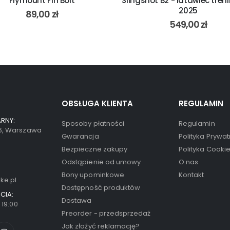
Flymount Fin Bolt
Slingshot B2 - latawiec tre
2025
89,00
zł
549,00
zł
OBSŁUGA KLIENTA
REGULAMIN
RNY:
Sposoby płatności
Regulamin
66, Warszawa
Gwarancja
Polityka Prywat
Bezpieczne zakupy
Polityka Cooki
Odstąpienie od umowy
O nas
Bony upominkowe
Kontakt
ke.pl
Dostępność produktów
CIA:
Dostawa
- 19:00
Preorder - przedsprzedaż
Jak złożyć reklamację?