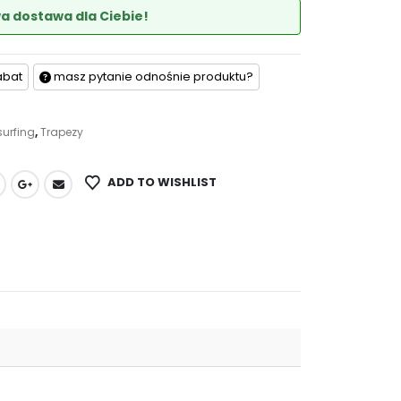
 dostawa dla Ciebie!
abat
masz pytanie odnośnie produktu?
surfing
,
Trapezy
ADD TO WISHLIST