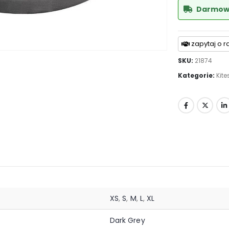
Darmowa
zapytaj o r
SKU:
21874
Kategorie:
Kite
XS
,
S
,
M
,
L
,
XL
Dark Grey