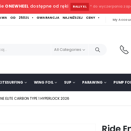
ie
ONEWHEEL
dostępne od ręki
* do wyczerpania za
RALLY XL
WA OD 250ZŁ • GWARANCJA NAJNIŻSZEJ CENY •
My Accou
All Categories
KITESURFING
WING FOIL
SUP
PARAWING
PUMP FOI
INE ELITE CARBON TYPE 1 HYPERLOCK 2026
Ride E