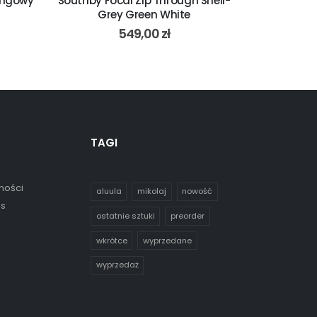
ningowy
Southby Focal Zip Through Shell-
Ride Engin
Grey Green White
Re
549,00
zł
1504
TAGI
ności
aluula
mikolaj
nowość
es
ostatnie sztuki
preorder
wkrótce
wyprzedane
wyprzedaż