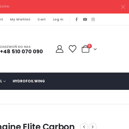
pasów.
nt
My Wishlist
Cart
Log In
0
ZADZWOŃ DO NAS
+48 510 070 090
L
HYDROFOIL WING
ngine Elite Carbon