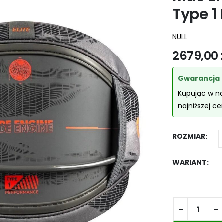
Type 1
NULL
2679,00
Gwarancja 
Kupując w n
najniższej c
ROZMIAR
WARIANT