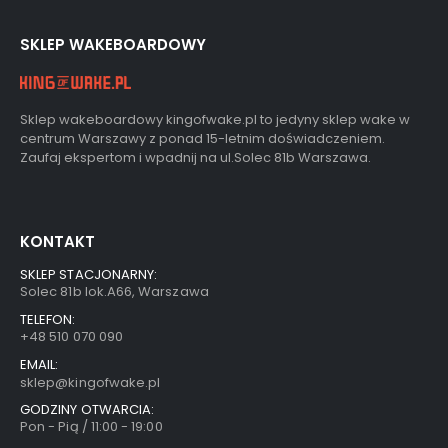
SKLEP WAKEBOARDOWY
Sklep wakeboardowy kingofwake.pl to jedyny sklep wake w
centrum Warszawy z ponad 15-letnim doświadczeniem.
Zaufaj ekspertom i wpadnij na ul.Solec 81b Warszawa.
KONTAKT
SKLEP STACJONARNY:
Solec 81b lok.A66, Warszawa
TELEFON:
+48 510 070 090
EMAIL:
sklep@kingofwake.pl
GODZINY OTWARCIA:
Pon - Pią / 11:00 - 19:00