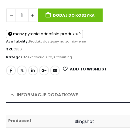
DODAJ DO KOSZYKA
masz pytanie odnośnie produktu?
Availability:
Produkt dostępny na zamówienie
SKU:
386
Kategorie:
Akcesoria Kite
,
Kitesurfing
ADD TO WISHLIST
INFORMACJE DODATKOWE
Producent
Slingshot