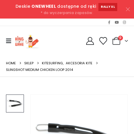
Deskie
ONEWHEEL
dostępne od ręki
RALLY XL
* do wyczerpania zapasów.
0
HOME
SKLEP
KITESURFING
,
AKCESORIA KITE
SLINGSHOT MEDIUM CHICKEN LOOP 2014