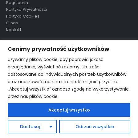
Regulamin
Polityka Prywatności
Polityka Cookies
O nas
Kontakt
TAGI
Cenimy prywatność użytkowników
Używamy plików cookie, aby poprawić jakość
przeglądania, wyświetlać reklamy lub treści
aluula
mikolaj
nowość
ostatnie sztuki
preorder
dostosowane do indywidualnych potrzeb użytkowników
wkrótce
wyprzedane
wyprzedaż
oraz analizować ruch na stronie. Kliknięcie przycisku
„Akceptuj wszystkie” oznacza zgodę na wykorzystywanie
przez nas plików cookie.
Akceptuj wszystko
© Porto eCommerce. 2024. All Rights Reserved
Dostosuj
Odrzuć wszystkie