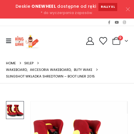
Deskie
ONEWHEEL
dostępne od ręki
RALLY XL
* do wyczerpania zapasów.
0
HOME
SKLEP
WAKEBOARD
,
AKCESORIA WAKEBOARD
,
BUTY WAKE
SLINGSHOT WKŁADKA SHREDTOWN – BOOT LINER 2015