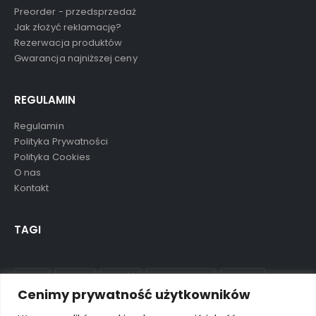
Preorder - przedsprzedaż
Jak złożyć reklamację?
Rezerwacja produktów
Gwarancja najniższej ceny
REGULAMIN
Regulamin
Polityka Prywatności
Polityka Cookies
O nas
Kontakt
TAGI
aluula
mikolaj
nowość
ostatnie sztuki
preorder
Cenimy prywatność użytkowników
wkrótce
wyprzedane
wyprzedaż