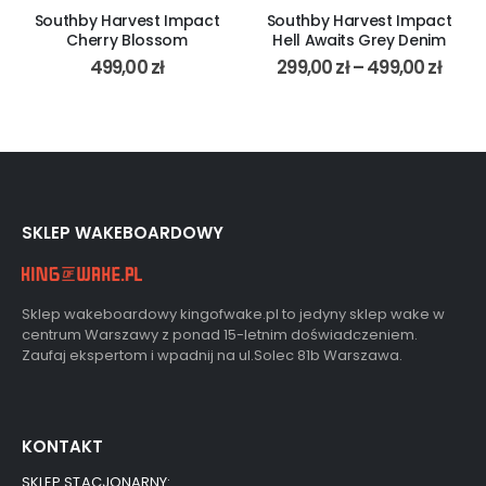
Southby Harvest Impact
Southby Harvest Impact
Cherry Blossom
Hell Awaits Grey Denim
499,00
zł
299,00
zł
–
499,00
zł
SKLEP WAKEBOARDOWY
Sklep wakeboardowy kingofwake.pl to jedyny sklep wake w
centrum Warszawy z ponad 15-letnim doświadczeniem.
Zaufaj ekspertom i wpadnij na ul.Solec 81b Warszawa.
KONTAKT
SKLEP STACJONARNY: