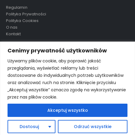
Regulamin
Polityka Prywatności
Polityka Cookies
O nas
Kontakt
Cenimy prywatność użytkowników
TAGI
Używamy plików cookie, aby poprawić jakość
przeglądania, wyświetlać reklamy lub treści
dostosowane do indywidualnych potrzeb użytkowników
aluula
mikolaj
nowość
ostatnie sztuki
preorder
oraz analizować ruch na stronie. Kliknięcie przycisku
wkrótce
wyprzedane
wyprzedaż
„Akceptuj wszystkie” oznacza zgodę na wykorzystywanie
przez nas plików cookie.
Akceptuj wszystko
© Porto eCommerce. 2024. All Rights Reserved
Dostosuj
Odrzuć wszystkie