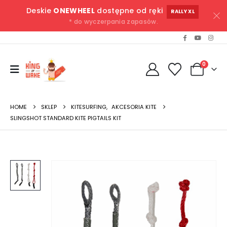
Deskie
ONEWHEEL
dostępne od ręki
RALLY XL
* do wyczerpania zapasów.
0
HOME
SKLEP
KITESURFING
,
AKCESORIA KITE
SLINGSHOT STANDARD KITE PIGTAILS KIT