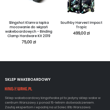
Slingshot Klamra łapka
Southby Harvest Impact
mocowanie do wiązań
Tropic
wakeboardowych - Binding
499,00
zł
Clamp Hardware Kit 2019
75,00
zł
SKLEP WAKEBOARDOWY
Sklep wakeboardowy kingofwake.pl to jedyny sklep wake w
centrum Warszawy z ponad 15-letnim doświadczeniem.
Zaufaj ekspertom i wpadnij na ul.Solec 81b Warszawa.