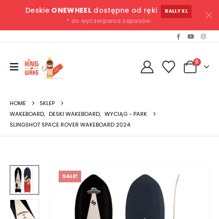
Deskie
ONEWHEEL
dostępne od ręki
RALLY XL
* do wyczerpania zapasów.
0
HOME
SKLEP
WAKEBOARD
,
DESKI WAKEBOARD
,
WYCIĄG - PARK
SLINGSHOT SPACE ROVER WAKEBOARD 2024
SALE!