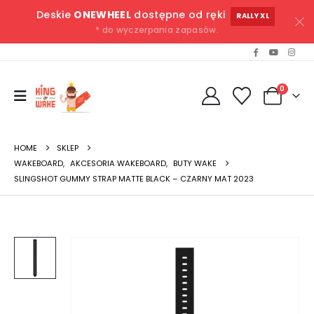
Deskie
ONEWHEEL
dostępne od ręki
RALLY XL
* do wyczerpania zapasów.
0
HOME
SKLEP
WAKEBOARD
,
AKCESORIA WAKEBOARD
,
BUTY WAKE
SLINGSHOT GUMMY STRAP MATTE BLACK – CZARNY MAT 2023