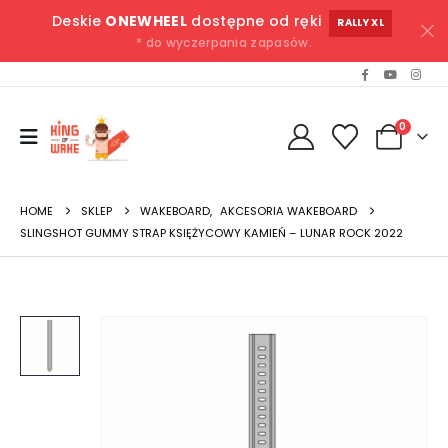
Deskie
ONEWHEEL
dostępne od ręki
RALLY XL
* do wyczerpania zapasów.
0
HOME
SKLEP
WAKEBOARD
,
AKCESORIA WAKEBOARD
SLINGSHOT GUMMY STRAP KSIĘŻYCOWY KAMIEŃ – LUNAR ROCK 2022