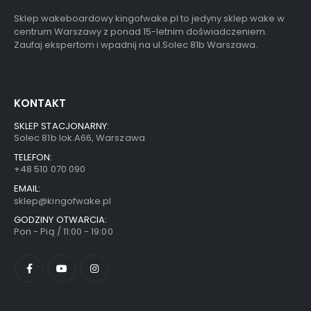
Sklep wakeboardowy kingofwake.pl to jedyny sklep wake w
centrum Warszawy z ponad 15-letnim doświadczeniem.
Zaufaj ekspertom i wpadnij na ul.Solec 81b Warszawa.
KONTAKT
SKLEP STACJONARNY:
Solec 81b lok.A66, Warszawa
TELEFON:
+48 510 070 090
EMAIL:
sklep@kingofwake.pl
GODZINY OTWARCIA:
Pon - Pią / 11:00 - 19:00