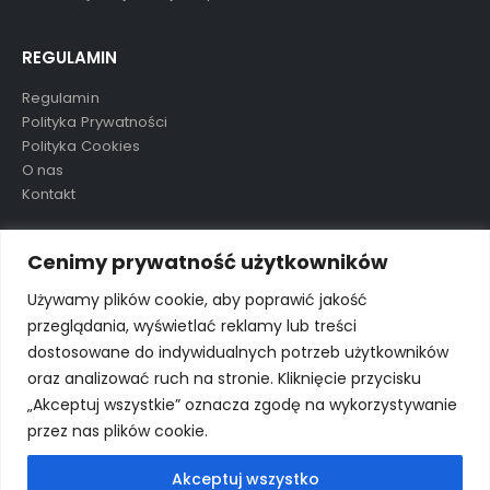
REGULAMIN
Regulamin
Polityka Prywatności
Polityka Cookies
O nas
Kontakt
TAGI
Cenimy prywatność użytkowników
Używamy plików cookie, aby poprawić jakość
przeglądania, wyświetlać reklamy lub treści
aluula
mikolaj
nowość
ostatnie sztuki
preorder
dostosowane do indywidualnych potrzeb użytkowników
wkrótce
wyprzedane
wyprzedaż
oraz analizować ruch na stronie. Kliknięcie przycisku
„Akceptuj wszystkie” oznacza zgodę na wykorzystywanie
przez nas plików cookie.
Akceptuj wszystko
© Porto eCommerce. 2024. All Rights Reserved