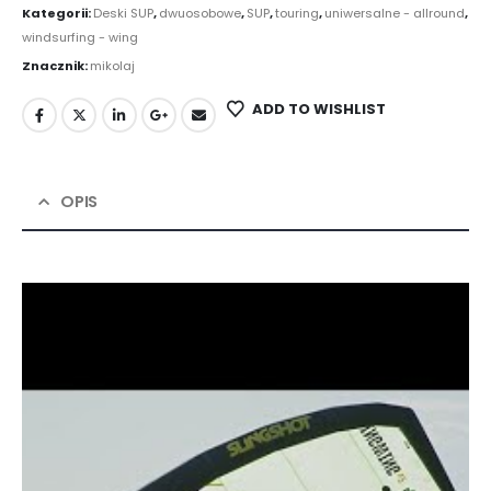
Kategorii:
Deski SUP
,
dwuosobowe
,
SUP
,
touring
,
uniwersalne - allround
,
windsurfing - wing
Znacznik:
mikolaj
ADD TO WISHLIST
OPIS