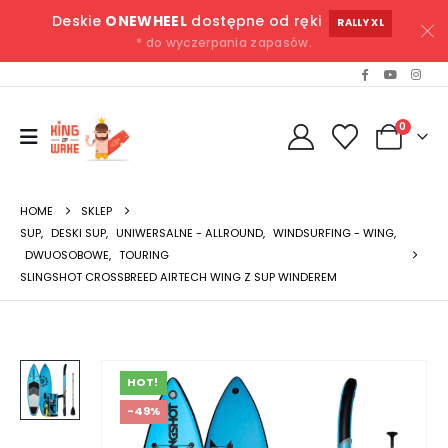
Deskie
ONEWHEEL
dostępne od ręki
RALLY XL
* do wyczerpania zapasów.
0
HOME
SKLEP
SUP
,
DESKI SUP
,
UNIWERSALNE - ALLROUND
,
WINDSURFING - WING
,
DWUOSOBOWE
,
TOURING
SLINGSHOT CROSSBREED AIRTECH WING Z SUP WINDEREM
HOT!
-49%