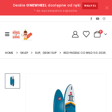
Deskie
ONEWHEEL
dostępne od ręki
RALLY XL
* do wyczerpania zapasów.
0
HOME
SKLEP
SUP
,
DESKI SUP
RED PADDLE CO WILD 11.0 2025