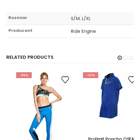
Rozmiar
S/M
,
L/XL
Producent
Ride Engine
RELATED PRODUCTS
-90%
-37%
Prolimit Poncho OSFA