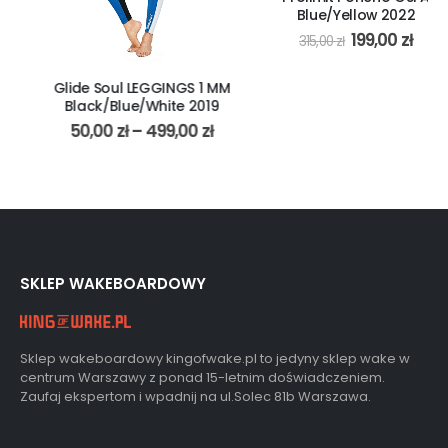
Blue/Yellow 2022
199,00
zł
315,00
zł
Glide Soul LEGGINGS 1 MM
Black/Blue/White 2019
50,00
zł
–
499,00
zł
SKLEP WAKEBOARDOWY
Sklep wakeboardowy kingofwake.pl to jedyny sklep wake w
centrum Warszawy z ponad 15-letnim doświadczeniem.
Zaufaj ekspertom i wpadnij na ul.Solec 81b Warszawa.