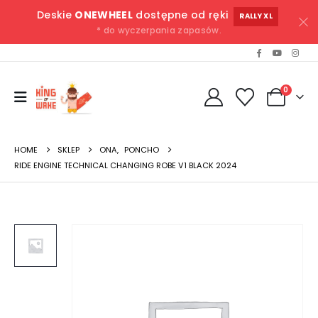
Deskie
ONEWHEEL
dostępne od ręki
RALLY XL
* do wyczerpania zapasów.
0
HOME
SKLEP
ONA
,
PONCHO
RIDE ENGINE TECHNICAL CHANGING ROBE V1 BLACK 2024