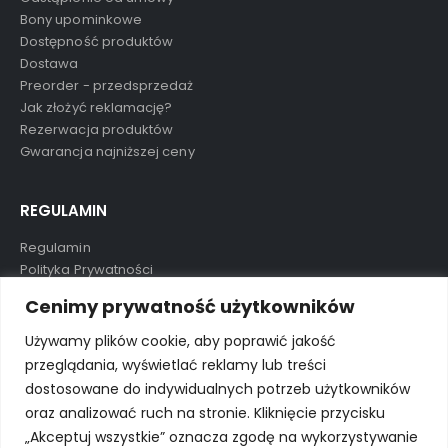
Bony upominkowe
Dostępność produktów
Dostawa
Preorder - przedsprzedaż
Jak złożyć reklamację?
Rezerwacja produktów
Gwarancja najniższej ceny
REGULAMIN
Regulamin
Polityka Prywatności
Polityka Cookies
Cenimy prywatność użytkowników
O nas
Kontakt
Używamy plików cookie, aby poprawić jakość
przeglądania, wyświetlać reklamy lub treści
dostosowane do indywidualnych potrzeb użytkowników
TAGI
oraz analizować ruch na stronie. Kliknięcie przycisku
„Akceptuj wszystkie” oznacza zgodę na wykorzystywanie