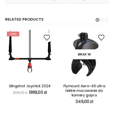
RELATED PRODUCTS
-23%
BRAK W
MAGAZYNIE
Slingshot Joystick 2024
Flymount Aero-40 ultra
lekkie mocowanie do
1999,00
zł
2599,00
zł
kamery gopro
349,00
zł