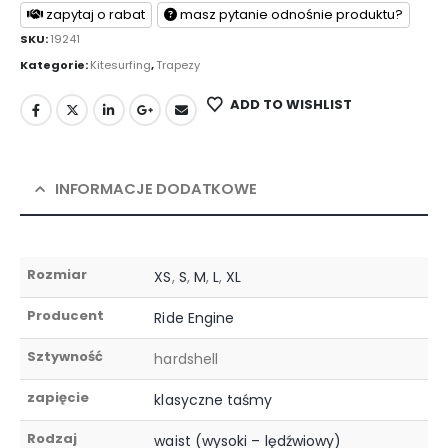
zapytaj o rabat
masz pytanie odnośnie produktu?
SKU:
19241
Kategorie:
Kitesurfing
,
Trapezy
ADD TO WISHLIST
INFORMACJE DODATKOWE
Rozmiar
XS
,
S
,
M
,
L
,
XL
Producent
Ride Engine
Sztywność
hardshell
zapięcie
klasyczne taśmy
Rodzaj
waist (wysoki – lędźwiowy)