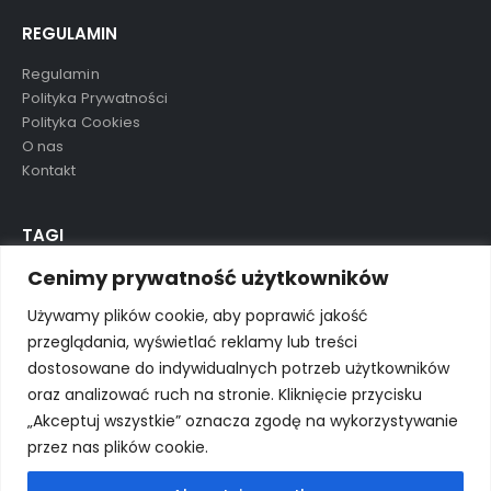
REGULAMIN
Regulamin
Polityka Prywatności
Polityka Cookies
O nas
Kontakt
TAGI
Cenimy prywatność użytkowników
aluula
mikolaj
nowość
ostatnie sztuki
preorder
Używamy plików cookie, aby poprawić jakość
przeglądania, wyświetlać reklamy lub treści
wkrótce
wyprzedane
wyprzedaż
dostosowane do indywidualnych potrzeb użytkowników
oraz analizować ruch na stronie. Kliknięcie przycisku
„Akceptuj wszystkie” oznacza zgodę na wykorzystywanie
przez nas plików cookie.
© Porto eCommerce. 2024. All Rights Reserved