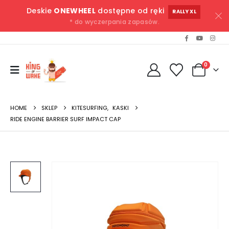
Deskie
ONEWHEEL
dostępne od ręki
RALLY XL
* do wyczerpania zapasów.
0
HOME
SKLEP
KITESURFING
,
KASKI
RIDE ENGINE BARRIER SURF IMPACT CAP