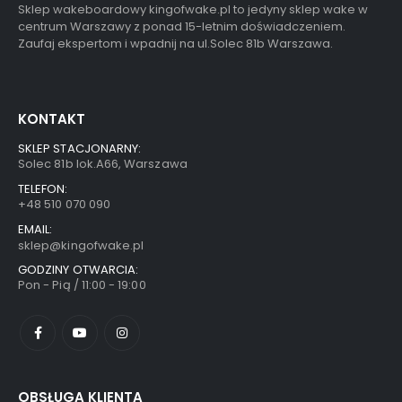
Sklep wakeboardowy kingofwake.pl to jedyny sklep wake w
centrum Warszawy z ponad 15-letnim doświadczeniem.
Zaufaj ekspertom i wpadnij na ul.Solec 81b Warszawa.
KONTAKT
SKLEP STACJONARNY:
Solec 81b lok.A66, Warszawa
TELEFON:
+48 510 070 090
EMAIL:
sklep@kingofwake.pl
GODZINY OTWARCIA:
Pon - Pią / 11:00 - 19:00
OBSŁUGA KLIENTA