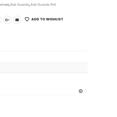
wheel
,
Rail Guards
,
Rail Guards Pint
ADD TO WISHLIST