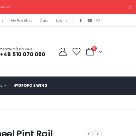
pasów.
nt
My Wishlist
Cart
Log In
0
ZADZWOŃ DO NAS
+48 510 070 090
L
HYDROFOIL WING
el Pint Rail