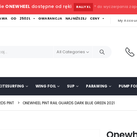
ie
ONEWHEEL
dostępne od ręki
* do wyczerpania za
RALLY XL
WA OD 250ZŁ • GWARANCJA NAJNIŻSZEJ CENY •
My Accou
All Categories
KITESURFING
WING FOIL
SUP
PARAWING
PUMP FOI
RDS PINT
ONEWHEEL PINT RAIL GUARDS DARK BLUE GREEN 2021
Onewhe