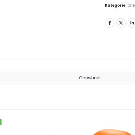
Kategorie:
One
Onewheel