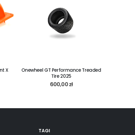
nt X
Onewheel GT Performance Treaded
Onewheel G
Tire 2025
600,00
zł
TAGI