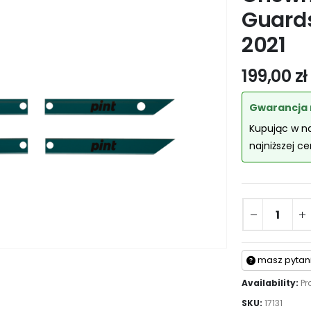
Guards
2021
199,00
zł
Gwarancja 
Kupując w n
najniższej c
masz pytan
Availability:
Pr
SKU:
17131