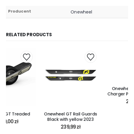
Producent
Onewheel
RELATED PRODUCTS
Onewheel Pint & Pint X
Charger Plug orange 2021
25,00
zł
Onewheel GT Rail Guards
Black with yellow 2023
239,99
zł