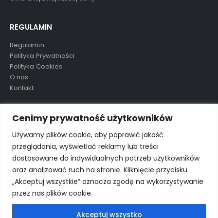
REGULAMIN
Regulamin
Polityka Prywatności
Polityka Cookies
O nas
Kontakt
TAGI
Cenimy prywatność użytkowników
Używamy plików cookie, aby poprawić jakość
przeglądania, wyświetlać reklamy lub treści
aluula
mikolaj
nowość
ostatnie sztuki
preorder
dostosowane do indywidualnych potrzeb użytkowników
wkrótce
wyprzedane
wyprzedaż
oraz analizować ruch na stronie. Kliknięcie przycisku
„Akceptuj wszystkie” oznacza zgodę na wykorzystywanie
przez nas plików cookie.
Akceptuj wszystko
© Porto eCommerce. 2024. All Rights Reserved