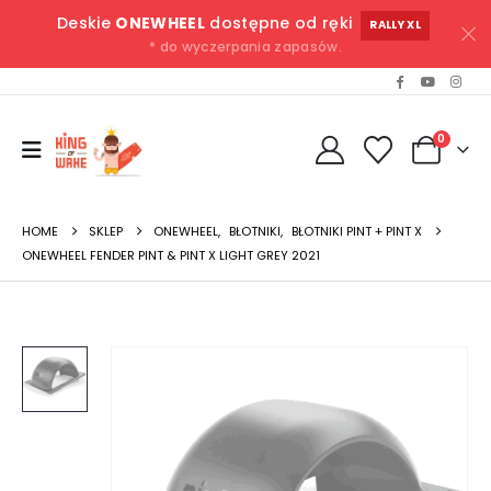
Deskie
ONEWHEEL
dostępne od ręki
RALLY XL
* do wyczerpania zapasów.
0
HOME
SKLEP
ONEWHEEL
,
BŁOTNIKI
,
BŁOTNIKI PINT + PINT X
ONEWHEEL FENDER PINT & PINT X LIGHT GREY 2021