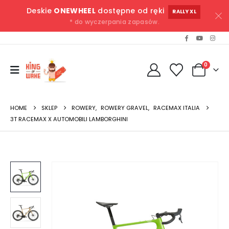
Deskie
ONEWHEEL
dostępne od ręki
RALLY XL
* do wyczerpania zapasów.
0
HOME
SKLEP
ROWERY
,
ROWERY GRAVEL
,
RACEMAX ITALIA
3T RACEMAX X AUTOMOBILI LAMBORGHINI