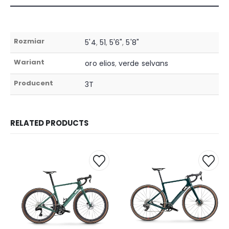
Rozmiar
5'4
,
51
,
5'6"
,
5'8"
Wariant
oro elios
,
verde selvans
Producent
3T
RELATED PRODUCTS