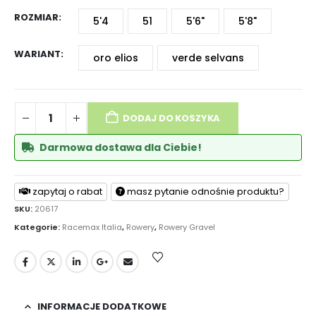
ROZMIAR
5'4
51
5'6"
5'8"
WARIANT
oro elios
verde selvans
DODAJ DO KOSZYKA
Darmowa dostawa dla Ciebie!
zapytaj o rabat
masz pytanie odnośnie produktu?
SKU:
20617
Kategorie:
Racemax Italia
,
Rowery
,
Rowery Gravel
INFORMACJE DODATKOWE