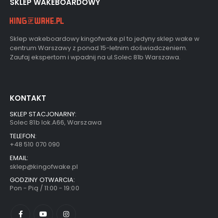
SKLEP WAKEBOARDOWY
Sklep wakeboardowy kingofwake.pl to jedyny sklep wake w
centrum Warszawy z ponad 15-letnim doświadczeniem.
Zaufaj ekspertom i wpadnij na ul.Solec 81b Warszawa.
KONTAKT
SKLEP STACJONARNY:
Solec 81b lok.A66, Warszawa
TELEFON:
+48 510 070 090
EMAIL:
sklep@kingofwake.pl
GODZINY OTWARCIA:
Pon - Pią / 11:00 - 19:00