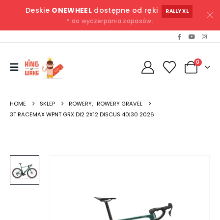
Deskie
ONEWHEEL
dostępne od ręki
RALLY XL
* do wyczerpania zapasów.
0
HOME
SKLEP
ROWERY
,
ROWERY GRAVEL
3T RACEMAX WPNT GRX DI2 2X12 DISCUS 40|30 2026