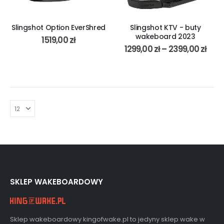
Slingshot Option EverShred
Slingshot KTV - buty
wakeboard 2023
1519,00
zł
1299,00
zł
–
2399,00
zł
SKLEP WAKEBOARDOWY
Sklep wakeboardowy kingofwake.pl to jedyny sklep wake w