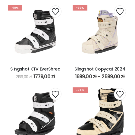
-18%
-35%
Slingshot KTV EverShred
Slingshot Copycat 2024
1779,00
zł
1699,00
zł
–
2599,00
zł
2169,00
zł
-46%