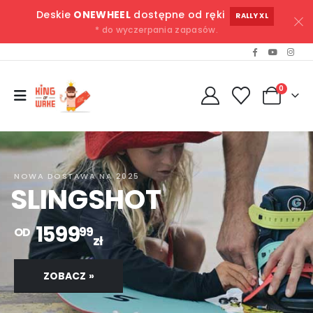
Deskie
ONEWHEEL
dostępne od ręki
RALLY XL
* do wyczerpania zapasów.
0
NOWA DOSTAWA NA 2025
SLINGSHOT
1599
99
OD
zł
ZOBACZ »