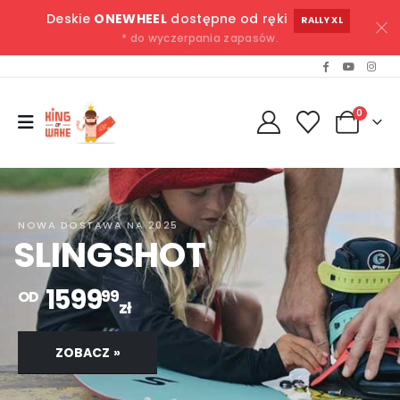
Deskie
ONEWHEEL
dostępne od ręki
RALLY XL
* do wyczerpania zapasów.
0
NOWA DOSTAWA NA 2025
SLINGSHOT
1599
99
OD
zł
ZOBACZ »