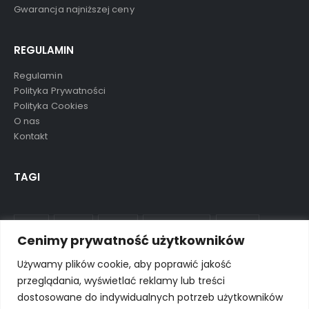
Gwarancja najniższej ceny
REGULAMIN
Regulamin
Polityka Prywatności
Polityka Cookies
O nas
Kontakt
TAGI
aluula
mikolaj
nowość
ostatnie sztuki
preorder
Cenimy prywatność użytkowników
wkrótce
wyprzedane
wyprzedaż
Używamy plików cookie, aby poprawić jakość
przeglądania, wyświetlać reklamy lub treści
dostosowane do indywidualnych potrzeb użytkowników