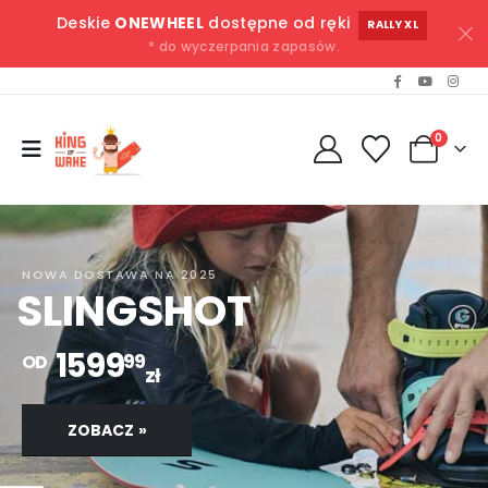
Deskie
ONEWHEEL
dostępne od ręki
RALLY XL
* do wyczerpania zapasów.
0
NOWA DOSTAWA NA 2025
SLINGSHOT
1599
99
OD
zł
ZOBACZ »