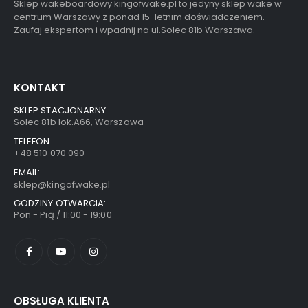
Sklep wakeboardowy kingofwake.pl to jedyny sklep wake w
centrum Warszawy z ponad 15-letnim doświadczeniem.
Zaufaj ekspertom i wpadnij na ul.Solec 81b Warszawa.
KONTAKT
SKLEP STACJONARNY:
Solec 81b lok.A66, Warszawa
TELEFON:
+48 510 070 090
EMAIL:
sklep@kingofwake.pl
GODZINY OTWARCIA:
Pon - Pią / 11:00 - 19:00
OBSŁUGA KLIENTA