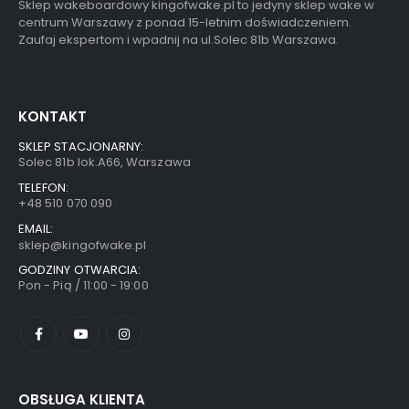
Sklep wakeboardowy kingofwake.pl to jedyny sklep wake w
centrum Warszawy z ponad 15-letnim doświadczeniem.
Zaufaj ekspertom i wpadnij na ul.Solec 81b Warszawa.
KONTAKT
SKLEP STACJONARNY:
Solec 81b lok.A66, Warszawa
TELEFON:
+48 510 070 090
EMAIL:
sklep@kingofwake.pl
GODZINY OTWARCIA:
Pon - Pią / 11:00 - 19:00
OBSŁUGA KLIENTA