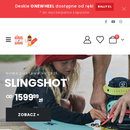
Deskie
ONEWHEEL
dostępne od ręki
RALLY XL
* do wyczerpania zapasów.
0
NOWA DOSTAWA NA 2025
SLINGSHOT
1599
99
OD
zł
ZOBACZ »