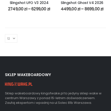
Slingshot UFO V3 2024
Slingshot Ghost V4 2026
2749,00
zł
–
6299,00
zł
4499,00
zł
–
8699,00
zł
SKLEP WAKEBOARDOWY
Sklep wakeboardowy kingofwake.pl to jedyny sklep wake w
centrum Warszawy z ponad 15-letnim doświadczeniem.
Zaufaj ekspertom i wpadnij na ul.Solec 81b Warszawa.