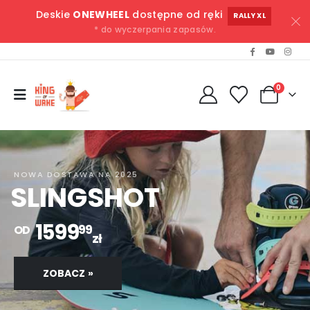
Deskie
ONEWHEEL
dostępne od ręki
RALLY XL
* do wyczerpania zapasów.
0
NOWA DOSTAWA NA 2025
SLINGSHOT
1599
99
OD
zł
ZOBACZ »