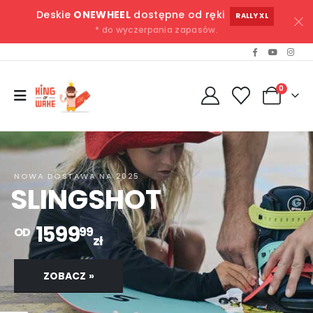
Deskie
ONEWHEEL
dostępne od ręki
RALLY XL
* do wyczerpania zapasów.
0
NOWA DOSTAWA NA 2025
SLINGSHOT
1599
99
OD
zł
ZOBACZ »