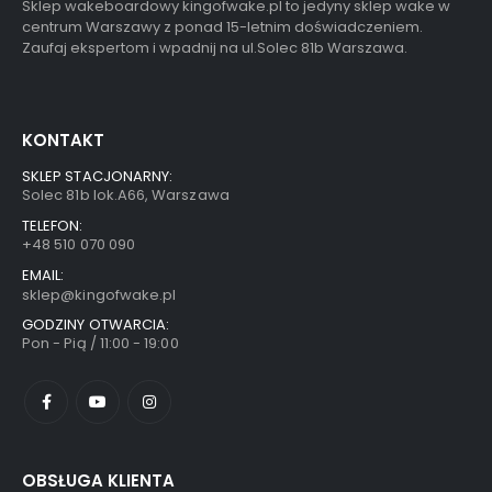
Sklep wakeboardowy kingofwake.pl to jedyny sklep wake w
centrum Warszawy z ponad 15-letnim doświadczeniem.
Zaufaj ekspertom i wpadnij na ul.Solec 81b Warszawa.
KONTAKT
SKLEP STACJONARNY:
Solec 81b lok.A66, Warszawa
TELEFON:
+48 510 070 090
EMAIL:
sklep@kingofwake.pl
GODZINY OTWARCIA:
Pon - Pią / 11:00 - 19:00
OBSŁUGA KLIENTA