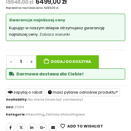
6499,00
zł
15948,00
zł
Poprzednia najniższa cena:
6499,00
zł
.
Gwarancja najniższej ceny
Kupując w naszym sklepie otrzymujesz gwarancję
najniższej ceny.
Zobacz warunki
DODAJ DO KOSZYKA
Darmowa dostawa dla Ciebie!
zapytaj o rabat
masz pytanie odnośnie produktu?
Availability:
Na stanie (może być zamówiony)
SKU:
21384
Kategorie:
Kitesurfing
,
Zestawy kitesurfingowe
ADD TO WISHLIST