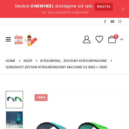
Deskie
ONEWHEEL
dostępne od ręki
RALLY XL
* do wyczerpania zapasów.
0
HOME
SKLEP
KITESURFING
,
ZESTAWY KITESURFINGOWE
SLINGSHOT ZESTAW KITESURFINGOWY MACHINE V2 9M2 + 12M2
-59%