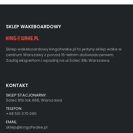
SKLEP WAKEBOARDOWY
Sklep wakeboardowy kingofwake.pl to jedyny sklep wake w
centrum Warszawy z ponad 15-letnim doświadczeniem.
Zaufaj ekspertom i wpadnij na ul.Solec 81b Warszawa.
KONTAKT
SKLEP STACJONARNY:
Solec 81b lok.A66, Warszawa
TELEFON:
+48 510 070 090
EMAIL:
sklep@kingofwake.pl