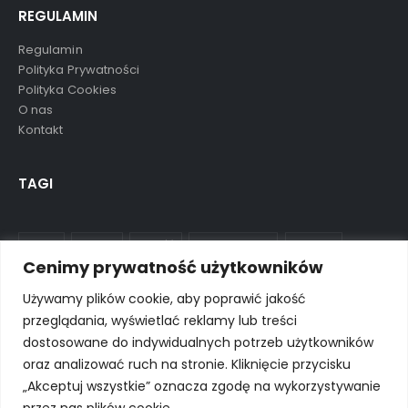
REGULAMIN
Regulamin
Polityka Prywatności
Polityka Cookies
O nas
Kontakt
TAGI
aluula
mikolaj
nowość
ostatnie sztuki
preorder
Cenimy prywatność użytkowników
wkrótce
wyprzedane
wyprzedaż
Używamy plików cookie, aby poprawić jakość
przeglądania, wyświetlać reklamy lub treści
dostosowane do indywidualnych potrzeb użytkowników
oraz analizować ruch na stronie. Kliknięcie przycisku
© Porto eCommerce. 2024. All Rights Reserved
„Akceptuj wszystkie” oznacza zgodę na wykorzystywanie
przez nas plików cookie.