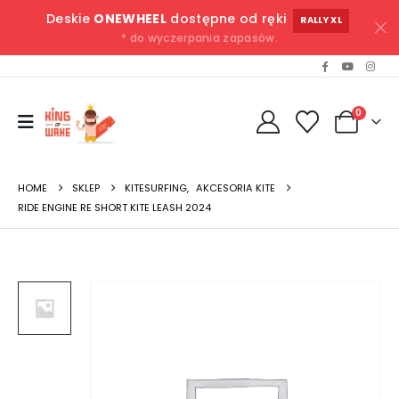
Deskie
ONEWHEEL
dostępne od ręki
RALLY XL
* do wyczerpania zapasów.
0
HOME
SKLEP
KITESURFING
,
AKCESORIA KITE
RIDE ENGINE RE SHORT KITE LEASH 2024