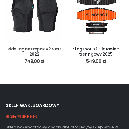
Ride Engine Empax V2 Vest
Slingshot B2 - latawiec
2022
treningowy 2025
749,00
zł
549,00
zł
SKLEP WAKEBOARDOWY
Sklep wakeboardowy kingofwake.pl to jedyny sklep wake w