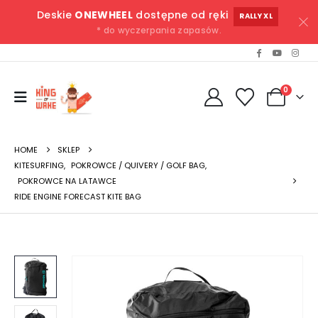
Deskie
ONEWHEEL
dostępne od ręki
RALLY XL
* do wyczerpania zapasów.
0
HOME
SKLEP
KITESURFING
,
POKROWCE / QUIVERY / GOLF BAG
,
POKROWCE NA LATAWCE
RIDE ENGINE FORECAST KITE BAG