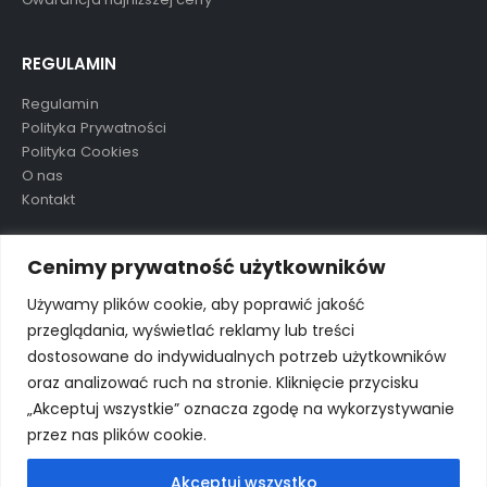
REGULAMIN
Regulamin
Polityka Prywatności
Polityka Cookies
O nas
Kontakt
TAGI
Cenimy prywatność użytkowników
Używamy plików cookie, aby poprawić jakość
przeglądania, wyświetlać reklamy lub treści
aluula
mikolaj
nowość
ostatnie sztuki
preorder
dostosowane do indywidualnych potrzeb użytkowników
wkrótce
wyprzedane
wyprzedaż
oraz analizować ruch na stronie. Kliknięcie przycisku
„Akceptuj wszystkie” oznacza zgodę na wykorzystywanie
przez nas plików cookie.
Akceptuj wszystko
© Porto eCommerce. 2024. All Rights Reserved