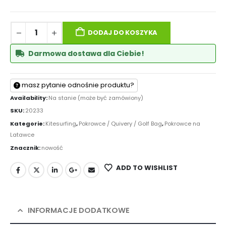
DODAJ DO KOSZYKA
Darmowa dostawa dla Ciebie!
masz pytanie odnośnie produktu?
Availability:
Na stanie (może być zamówiony)
SKU:
20233
Kategorie:
Kitesurfing
,
Pokrowce / Quivery / Golf Bag
,
Pokrowce na
Latawce
Znacznik:
nowość
ADD TO WISHLIST
INFORMACJE DODATKOWE