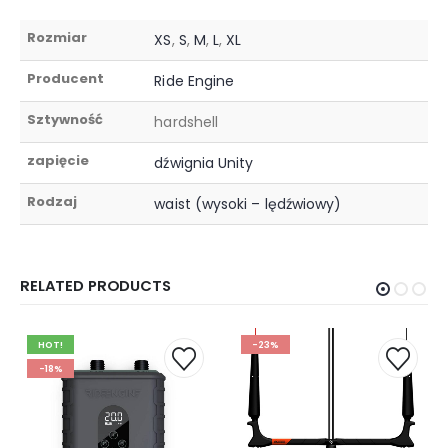
Rozmiar
XS
,
S
,
M
,
L
,
XL
Producent
Ride Engine
Sztywność
hardshell
zapięcie
dźwignia Unity
Rodzaj
waist (wysoki – lędźwiowy)
RELATED PRODUCTS
HOT!
-23%
-18%