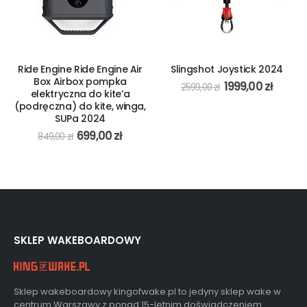
Ride Engine Ride Engine Air
Slingshot Joystick 2024
Box Airbox pompka
1999,00
zł
2599,00
zł
elektryczna do kite’a
(podręczna) do kite, winga,
SUPa 2024
699,00
zł
849,00
zł
SKLEP WAKEBOARDOWY
Sklep wakeboardowy kingofwake.pl to jedyny sklep wake w
centrum Warszawy z ponad 15-letnim doświadczeniem.