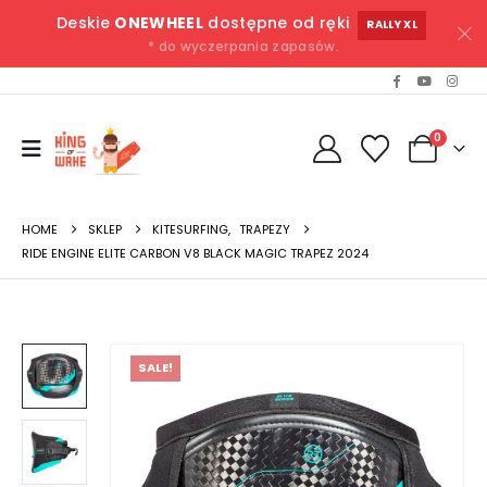
Deskie
ONEWHEEL
dostępne od ręki
RALLY XL
* do wyczerpania zapasów.
0
HOME
SKLEP
KITESURFING
,
TRAPEZY
RIDE ENGINE ELITE CARBON V8 BLACK MAGIC TRAPEZ 2024
SALE!